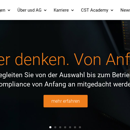
gen
Über usd AG
Karriere
CST Academy
New
er denken. Von An
begleiten Sie von der Auswahl bis zum Betri
ompliance von Anfang an mitgedacht werde
mehr erfahren