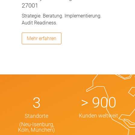
27001
Strategie. Beratung. Implementierung.
Audit Readiness.
Mehr erfahren
> 900
3
Kunden weltweit
Standorte
(Neu-Isenburg,
Köln, München)