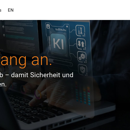
s
EN
fang an.
eb – damit Sicherheit und
n.