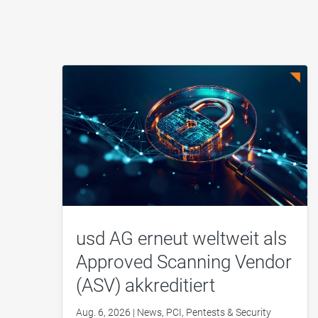
usd AG erneut weltweit als
Approved Scanning Vendor
(ASV) akkreditiert
Aug. 6, 2026
|
News
,
PCI
,
Pentests & Security