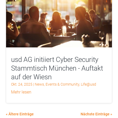
usd AG initiiert Cyber Security
Stammtisch München - Auftakt
auf der Wiesn
Okt. 24, 2025
|
News
,
Events & Community
,
Life@usd
mehr lesen
« Ältere Einträge
Nächste Einträge »