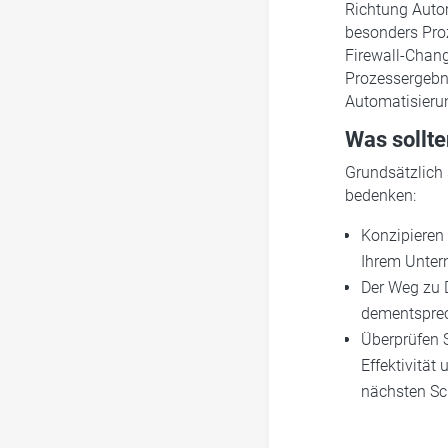
Richtung Auto
besonders Proz
Firewall-Chang
Prozessergebni
Automatisierun
Was sollt
Grundsätzlich
bedenken:
Konzipieren 
Ihrem Untern
Der Weg zu 
dementspre
Überprüfen S
Effektivitä
nächsten Sch