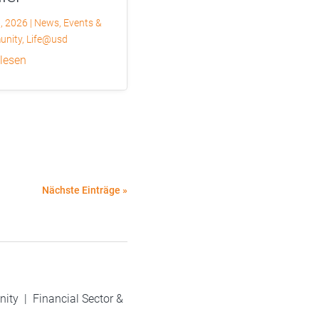
6, 2026
|
News
,
Events &
nity
,
Life@usd
 lesen
Nächste Einträge »
nity
|
Financial Sector &