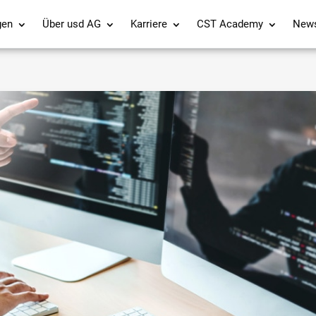
gen
Über usd AG
Karriere
CST Academy
New