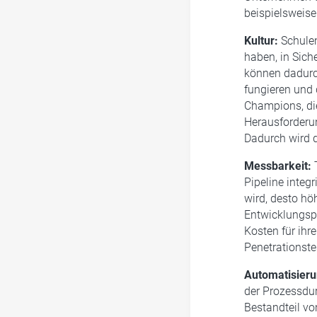
beispielsweis
Kultur:
Schulen 
haben, in Sich
können dadurch
fungieren und 
Champions, die
Herausforderun
Dadurch wird d
Messbarkeit:
T
Pipeline integ
wird, desto hö
Entwicklungspr
Kosten für ihr
Penetrationste
Automatisieru
der Prozessdur
Bestandteil vo