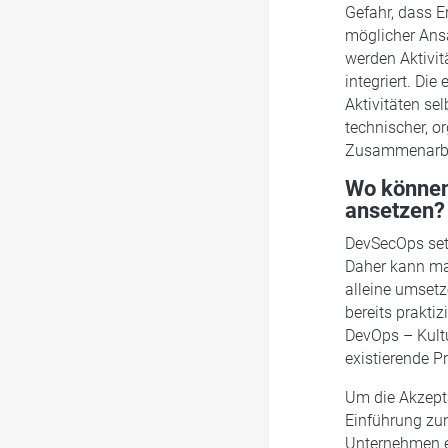
Gefahr, dass E
möglicher Ans
werden Aktivit
integriert. Di
Aktivitäten se
technischer, or
Zusammenarbei
Wo können
ansetzen?
DevSecOps setz
Daher kann man
alleine umset
bereits prakti
DevOps – Kultu
existierende 
Um die Akzept
Einführung zu
Unternehmen e