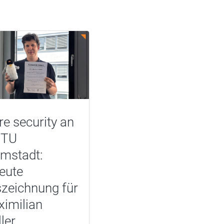
e security an
 TU
mstadt:
eute
zeichnung für
imilian
ler