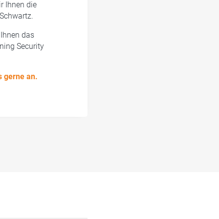
r Ihnen die
 Schwartz.
 Ihnen das
ining Security
s gerne an.