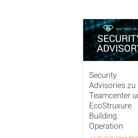
Security
Advisories zu
Teamcenter u
EcoStruxure
Building
Operation
Juli 29, 2026
|
News
,
Pent