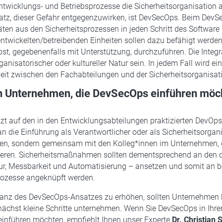
ntwicklungs- und Betriebsprozesse die Sicherheitsorganisation 
atz, dieser Gefahr entgegenzuwirken, ist DevSecOps. Beim Dev
äten aus den Sicherheitsprozessen in jeden Schritt des Software 
e entwickelten/betreibenden Einheiten sollen dazu befähigt werden
lbst, gegebenenfalls mit Unterstützung, durchzuführen. Die Integ
ganisatorischer oder kultureller Natur sein. In jedem Fall wird ei
t zwischen den Fachabteilungen und der Sicherheitsorganisati
 Unternehmen, die DevSecOps einführen möc
t auf den in den Entwicklungsabteilungen praktizierten DevOps
 die Einführung als Verantwortlicher oder als Sicherheitsorgani
zen, sondern gemeinsam mit den Kolleg*innen im Unternehmen,
zieren. Sicherheitsmaßnahmen sollten dementsprechend an den d
r, Messbarkeit und Automatisierung – ansetzen und somit an b
Prozesse angeknüpft werden.
anz des DevSecOps-Ansatzes zu erhöhen, sollten Unternehmen b
nächst kleine Schritte unternehmen. Wenn Sie DevSecOps in Ihr
inführen möchten, empfiehlt Ihnen unser Experte
Dr. Christian 