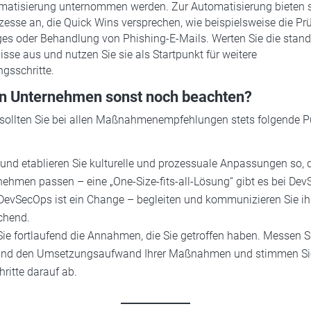
matisierung unternommen werden. Zur Automatisierung bieten 
esse an, die Quick Wins versprechen, wie beispielsweise die Pr
es oder Behandlung von Phishing-E-Mails. Werten Sie die stand
sse aus und nutzen Sie sie als Startpunkt für weitere
gsschritte.
en Unternehmen sonst noch beachten?
 sollten Sie bei allen Maßnahmenempfehlungen stets folgende P
und etablieren Sie kulturelle und prozessuale Anpassungen so, 
ehmen passen – eine „One-Size-fits-all-Lösung“ gibt es bei Dev
DevSecOps ist ein Change – begleiten und kommunizieren Sie i
chend.
ie fortlaufend die Annahmen, die Sie getroffen haben. Messen S
t und den Umsetzungsaufwand Ihrer Maßnahmen und stimmen Sie
ritte darauf ab.