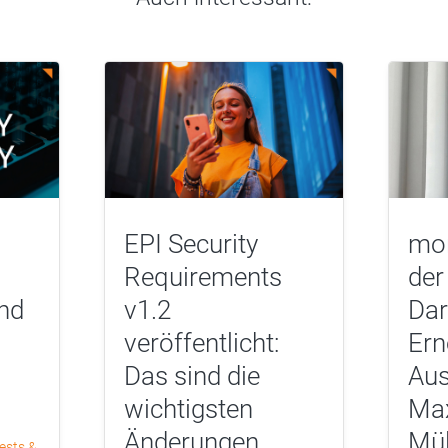
EPI Security
mor
Requirements
der
nd
v1.2
Dar
veröffentlicht:
Ern
Das sind die
Aus
wichtigsten
Max
Änderungen,
Mül
ests &