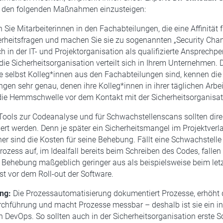
e den folgenden Maßnahmen einzusteigen:
Sie Mitarbeiterinnen in den Fachabteilungen, die eine Affinität f
erheitsfragen und machen Sie sie zu sogenannten „Security Cha
 in der IT- und Projektorganisation als qualifizierte Ansprechp
die Sicherheitsorganisation verteilt sich in Ihrem Unternehmen. D
 selbst Kolleg*innen aus den Fachabteilungen sind, kennen die
gen sehr genau, denen ihre Kolleg*innen in ihrer täglichen Arbe
ie Hemmschwelle vor dem Kontakt mit der Sicherheitsorganisati
ools zur Codeanalyse und für Schwachstellenscans sollten direk
riert werden. Denn je später ein Sicherheitsmangel im Projektverl
her sind die Kosten für seine Behebung. Fällt eine Schwachstelle 
ozess auf, im Idealfall bereits beim Schreiben des Codes, fall
e Behebung maßgeblich geringer aus als beispielsweise beim let
st vor dem Roll-out der Software.
ng:
Die Prozessautomatisierung dokumentiert Prozesse, erhöht d
chführung und macht Prozesse messbar – deshalb ist sie ein in
n DevOps. So sollten auch in der Sicherheitsorganisation erste Sc