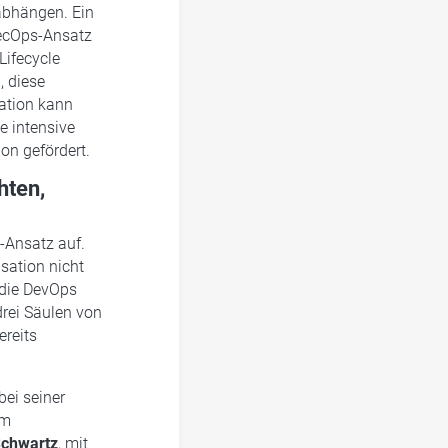
abhängen. Ein
SecOps-Ansatz
Lifecycle
, diese
ration kann
ne intensive
on gefördert.
hten,
-Ansatz auf.
sation nicht
 die DevOps
rei Säulen von
ereits
ei seiner
em
Schwartz
, mit