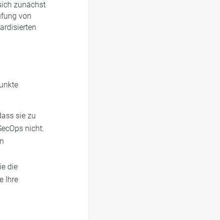
sich zunächst
üfung von
ardisierten
unkte
dass sie zu
SecOps nicht.
hn
ie die
 Ihre