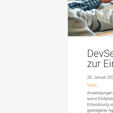
DevS
zur E
28. Januar 20
News
Anwendungen st
somit Einfalls
Entwicklung vo
gestiegener Ag