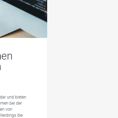
men
n
dar und bieten
ehmen bei der
ten von
lerdings die