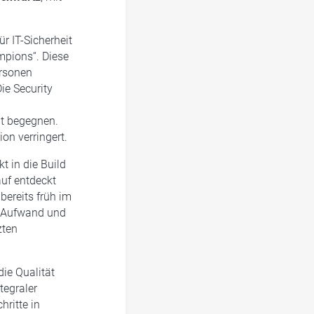
ür IT-Sicherheit
mpions“. Diese
ersonen
ie Security
it begegnen.
on verringert.
t in die Build
auf entdeckt
bereits früh im
en Aufwand und
zten
ie Qualität
tegraler
hritte in