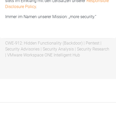
stets im Einklang mit den Leitsätzen unserer
Responsible
Disclosure Policy
.
Immer im Namen unserer Mission: „more security.“
CWE-912: Hidden Functionality (Backdoor)
|
Pentest
|
Security Advisories
|
Security Analysis
|
Security Research
|
VMware Workspace ONE Intelligent Hub