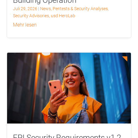
Building Operation
Juli 29, 2026
|
News
,
Pentests & Security Analyses
,
Security Advisories
,
usd HeroLab
mehr lesen
EPI Security Requirements v1.2