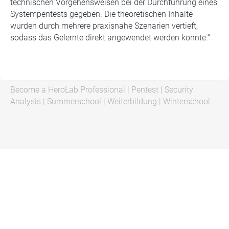
technischen Vorgehensweisen bei der Durchführung eines
Systempentests gegeben. Die theoretischen Inhalte
wurden durch mehrere praxisnahe Szenarien vertieft,
sodass das Gelernte direkt angewendet werden konnte.“
Become a HeroLab Professional
|
Pentest
|
Security
Analysis
|
Summerschool
|
Weiterbildung
|
Winterschool