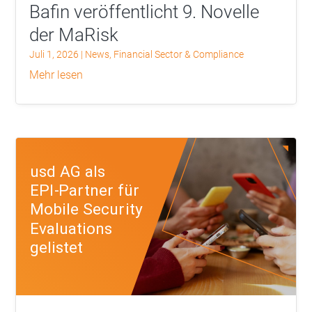
Bafin veröffentlicht 9. Novelle
der MaRisk
Juli 1, 2026
|
News
,
Financial Sector & Compliance
mehr lesen