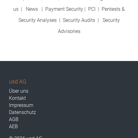
us
|
News
|
Payment Security
|
PCI
|
Pentests &
Security Analyses
|
Security Audits
|
Security
Advisories
usd AG
Über uns
Kontakt
Impressum
Datenschutz
AGB
AEB