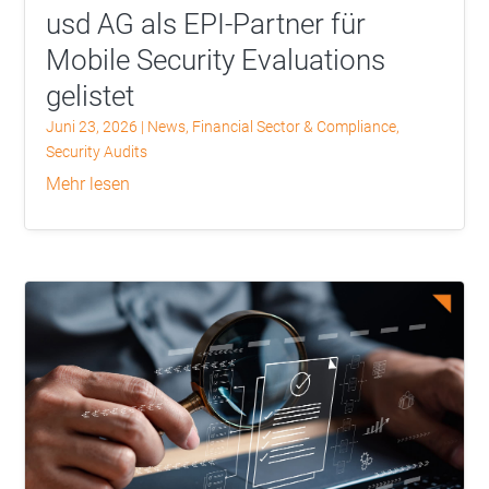
usd AG als EPI-Partner für
Mobile Security Evaluations
gelistet
Juni 23, 2026
|
News
,
Financial Sector & Compliance
,
Security Audits
mehr lesen