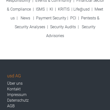
Responsibility
|
Events & Community
|
Financial Sector
& Compliance
|
ISMS
|
KI
|
KRITIS
|
Life@usd
|
Meet
us
|
News
|
Payment Security
|
PCI
|
Pentests &
Security Analyses
|
Security Audits
|
Security
Advisories
usd AG
Über uns
Kontakt
Impressum
Datenschutz
AGB