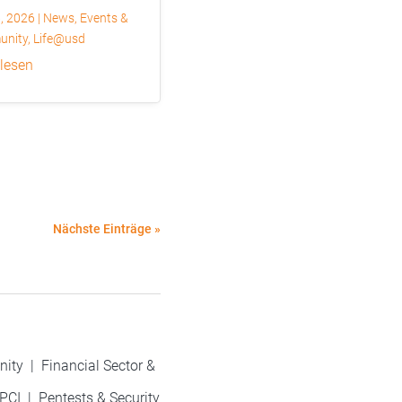
6, 2026
|
News
,
Events &
nity
,
Life@usd
 lesen
Nächste Einträge »
nity
|
Financial Sector &
PCI
|
Pentests & Security