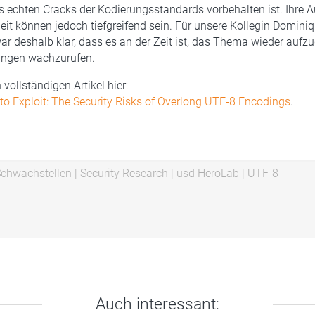
s echten Cracks der Kodierungsstandards vorbehalten ist. Ihre
heit können jedoch tiefgreifend sein. Für unsere Kollegin Dominiq
r deshalb klar, dass es an der Zeit ist, das Thema wieder aufzu
rungen wachzurufen.
 vollständigen Artikel hier:
o Exploit: The Security Risks of Overlong UTF-8 Encodings
.
chwachstellen
|
Security Research
|
usd HeroLab
|
UTF-8
Auch interessant: