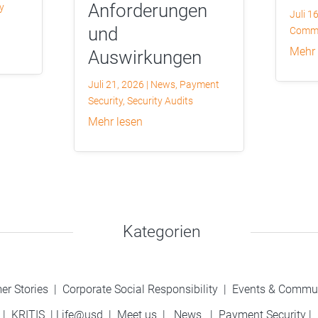
Anforderungen
y
Juli 1
und
Commu
mehr
Auswirkungen
Juli 21, 2026
|
News
,
Payment
Security
,
Security Audits
mehr lesen
Kategorien
er Stories
|
Corporate Social Responsibility
|
Events & Commu
|
KRITIS
|
Life@usd
|
Meet us
|
News
|
Payment Security
|