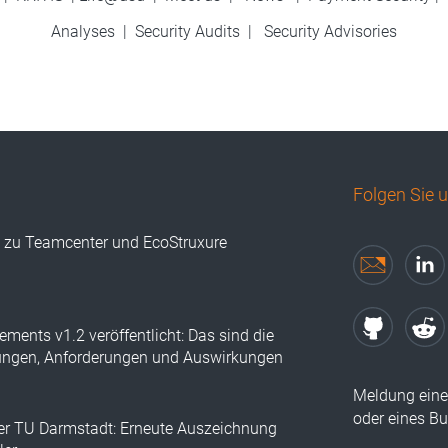
Analyses
|
Security Audits
|
Security Advisories
Folgen Sie 
s zu Teamcenter und EcoStruxure
ements v1.2 veröffentlicht: Das sind die
ungen, Anforderungen und Auswirkungen
Meldung eine
oder eines B
der TU Darmstadt: Erneute Auszeichnung