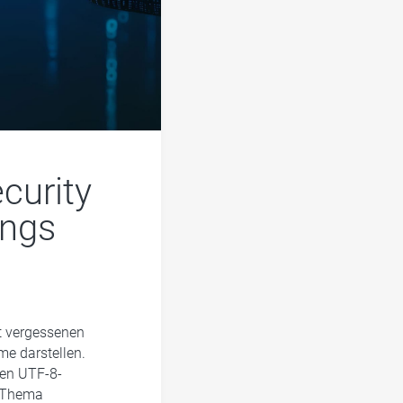
curity
ings
st vergessenen
me darstellen.
den UTF-8-
d-Thema