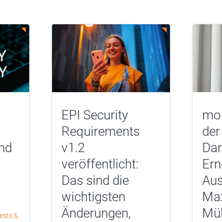
EPI Security
mor
Requirements
der
nd
v1.2
Dar
veröffentlicht:
Ern
Das sind die
Aus
wichtigsten
Max
Änderungen,
Mül
ests &