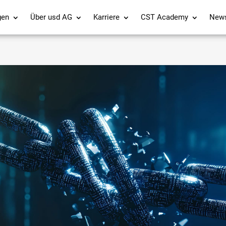
gen
Über usd AG
Karriere
CST Academy
New