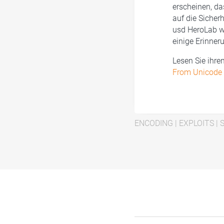
erscheinen, da
auf die Sicher
usd HeroLab wa
einige Erinne
Lesen Sie ihren
From Unicode t
ENCODING
|
EXPLOITS
|
S