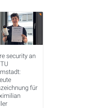
e security an
 TU
mstadt:
eute
zeichnung für
imilian
ler