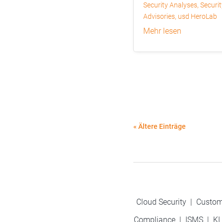
Security Analyses
,
Securit
Advisories
,
usd HeroLab
mehr lesen
« Ältere Einträge
Cloud Security
|
Custom
Compliance
|
ISMS
|
KI