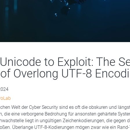
Unicode to Exploit: The Se
 of Overlong UTF-8 Encod
2024
roLab
chen Welt der Cyber Security sind es oft die obskuren und läng
, die eine verborgene Bedrohung für ansonsten gehärtete Syste
hwachstelle liegt in ungültigen Zeichenkodierungen, die gegen 
toßen. Überlange UTF-8-Kodierungen mögen zwar wie ein Ran