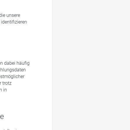
die unsere
dentifizieren
n dabei häufig
ahlungsdaten
estmöglicher
 trotz
n in
re