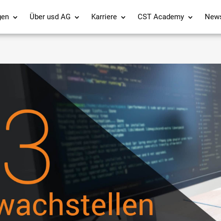
gen
Über usd AG
Karriere
CST Academy
New