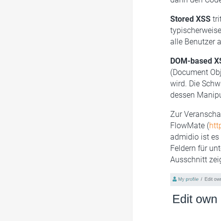
Stored XSS
tri
typischerweise
alle Benutzer 
DOM-based X
(Document Obje
wird. Die Schwa
dessen Manipu
Zur Veranschau
FlowMate (
htt
admidio ist es
Feldern für un
Ausschnitt zei