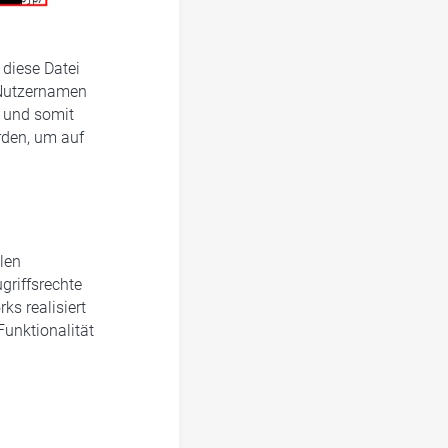
 diese Datei
n Nutzernamen
 und somit
rden, um auf
len
ugriffsrechte
s realisiert
Funktionalität