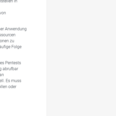
stellen in
 von
einer Anwendung
essourcen
ionen zu
häufige Folge
es Pentests
g abrufbar
 an
ll. Es muss
llen oder