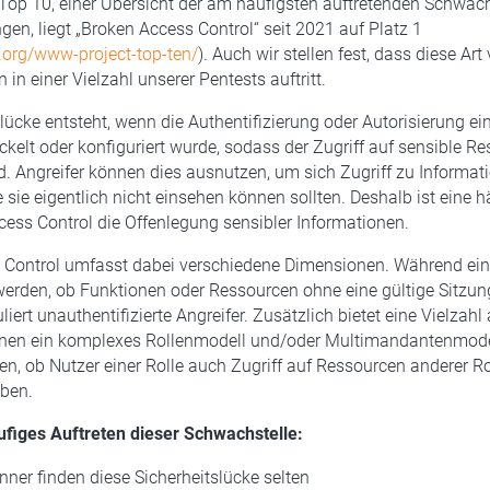
op 10, einer Übersicht der am häufigsten auftretenden Schwach
, liegt „Broken Access Control“ seit 2021 auf Platz 1
.org/www-project-top-ten/
). Auch wir stellen fest, dass diese Art
in einer Vielzahl unserer Pentests auftritt.
slücke entsteht, wenn die Authentifizierung oder Autorisierung 
ckelt oder konfiguriert wurde, sodass der Zugriff auf sensible R
d. Angreifer können dies ausnutzen, um sich Zugriff zu Informat
e sie eigentlich nicht einsehen können sollten. Deshalb ist eine 
ess Control die Offenlegung sensibler Informationen.
 Control umfasst dabei verschiedene Dimensionen. Während ein
 werden, ob Funktionen oder Ressourcen ohne eine gültige Sitzun
liert unauthentifizierte Angreifer. Zusätzlich bietet eine Vielzahl
nen ein komplexes Rollenmodell und/oder Multimandantenmode
en, ob Nutzer einer Rolle auch Zugriff auf Ressourcen anderer Ro
ben.
ufiges Auftreten dieser Schwachstelle:
nner finden diese Sicherheitslücke selten