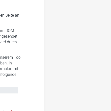
en Seite an
kt im DOM
r gesendet
wird durch
unserem Tool
ben. In
ormular mit
chfolgende