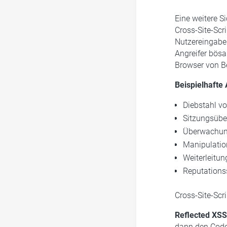
Eine weitere Si
Cross-Site-Scr
Nutzereingaben
Angreifer bösa
Browser von Be
Beispielhafte
Diebstahl v
Sitzungsüb
Überwachun
Manipulatio
Weiterleitu
Reputations
Cross-Site-Scr
Reflected XSS
dann den Code 