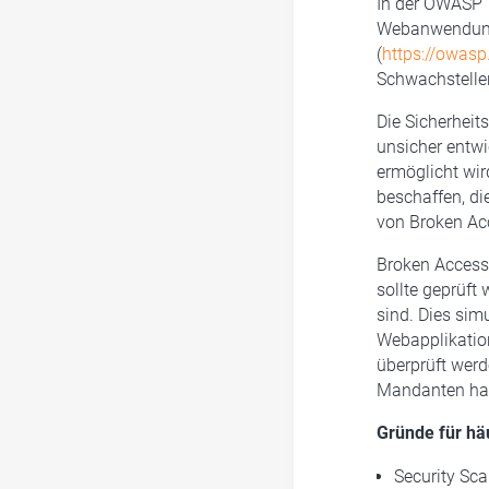
In der OWASP T
Webanwendungen
(
https://owasp
Schwachstellen 
Die Sicherheit
unsicher entwi
ermöglicht wir
beschaffen, di
von Broken Acc
Broken Access
sollte geprüft
sind. Dies simu
Webapplikatio
überprüft werd
Mandanten ha
Gründe für hä
Security Sca