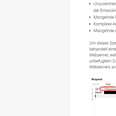
Unzureichend
der Entwick
Mangelnde Ü
Komplexe A
Mangelnde Ak
Um dieses Szen
behandelt einen
Webserver, wel
unbefugtem Zug
Webservers ang