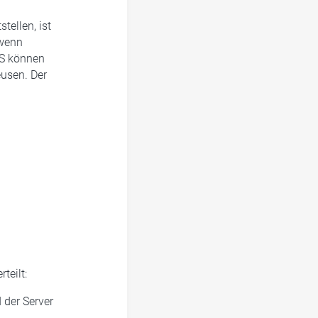
tellen, ist
 wenn
SS können
eusen. Der
teilt:
 der Server