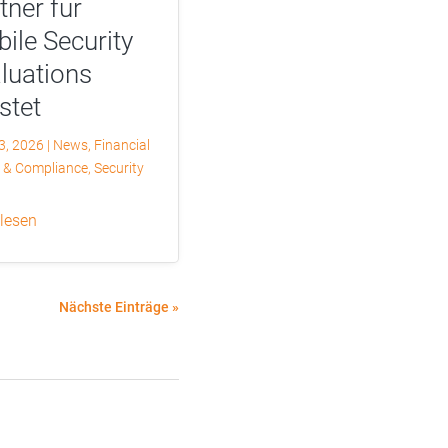
tner für
ile Security
luations
istet
3, 2026
|
News
,
Financial
r & Compliance
,
Security
 lesen
Nächste Einträge »