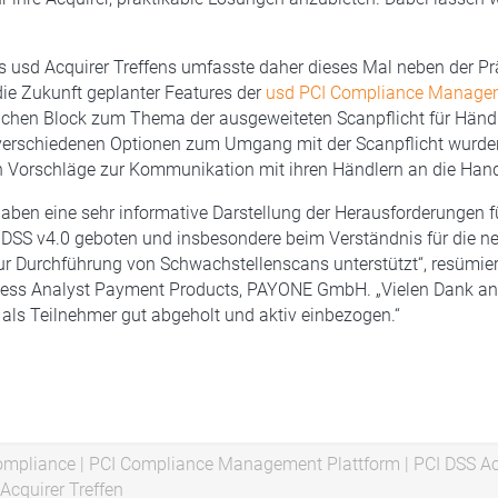
 usd Acquirer Treffens umfasste daher dieses Mal neben der Pr
die Zukunft geplanter Features der
usd PCI Compliance Managem
lichen Block zum Thema der ausgeweiteten Scanpflicht für Händ
verschiedenen Optionen zum Umgang mit der Scanpflicht wurde
h Vorschläge zur Kommunikation mit ihren Händlern an die Han
haben eine sehr informative Darstellung der Herausforderungen 
 DSS v4.0 geboten und insbesondere beim Verständnis für die n
r Durchführung von Schwachstellenscans unterstützt“, resümier
ness Analyst Payment Products, PAYONE GmbH. „Vielen Dank a
 als Teilnehmer gut abgeholt und aktiv einbezogen.“
ompliance
|
PCI Compliance Management Plattform
|
PCI DSS Ac
Acquirer Treffen