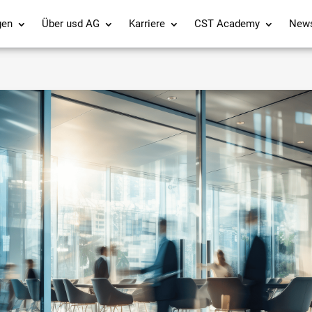
gen
Über usd AG
Karriere
CST Academy
New