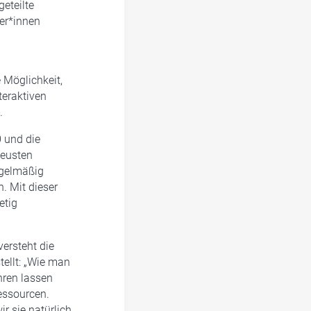
eteilte
ter*innen
 Möglichkeit,
teraktiven
.
 und die
neusten
regelmäßig
. Mit dieser
etig
versteht die
tellt: „Wie man
hren lassen
essourcen.
ir sie natürlich