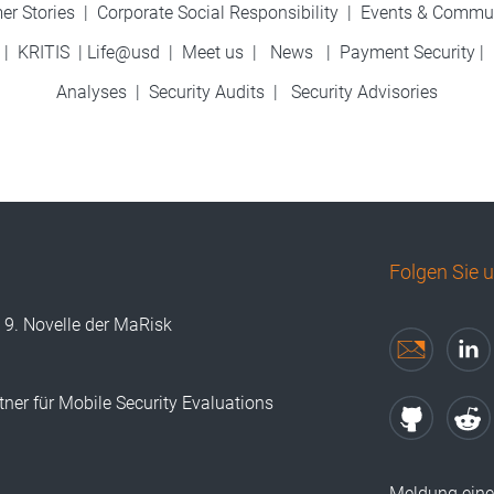
er Stories
|
Corporate Social Responsibility
|
Events & Commu
|
KRITIS
|
Life@usd
|
Meet us
|
News
|
Payment Security
|
Analyses
|
Security Audits
|
Security Advisories
Folgen Sie 
t 9. Novelle der MaRisk
tner für Mobile Security Evaluations
Meldung eine