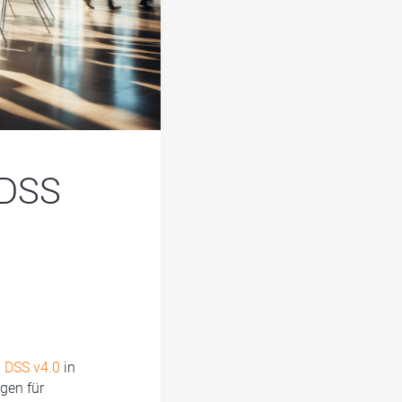
 DSS
 DSS v4.0
in
gen für