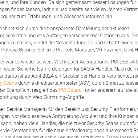
eln, und ihre Kunden. Da sich gemeinsam besser Lösungen für g
gen finden lassen, lädt die usd bereits seit vielen Jahren Vertre
Acquirer zum Erfahrungs- und Wissensaustausch ein.
ichnet sich durch die transparente Darstellung der aktuellen
lichkeiten und das Aufzeigen verschiedener Optionen aus. Die
agen zu stellen, rundet die Veranstaltung ab und schafft einen in
o Patricia Brenner, Scheme Projects Manager, VR Payment GmbH
 war es wieder so weit. Wichtigster Agendapunkt: PCI DSS v4.0
 neuen Sicherheitsanforderungen für SAQ A Händler. Nach der 
andards ist ab April 2024 ein Großteil der Händler verpflichtet, 
ty Scans
durch akkreditierte Anbieter (ASV) durchführen zu lassen
er Scanpflicht reagiert das
PCI Council
unter anderem auf die st
rohung durch Web Skimming-Angriffe.
er, Service Managerin für den Bereich usd Security Plattformen, 
gen, vor die diese neue Anforderung Acquirer und ihre Kunden s
n kann, haben viele Händler, die nie zuvor Security Scans durchfü
 viel Verständnis für die neue Anforderung noch ausreichend R
ür ihre Acquirer, praktikable Lösungen anzubieten. Dabei lassen w