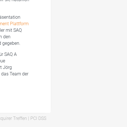
äsentation
ent Plattform
ler mit SAQ
n den
d gegeben.
für SAQ A
eue
t Jörg
n das Team der
quirer Treffen
|
PCI DSS