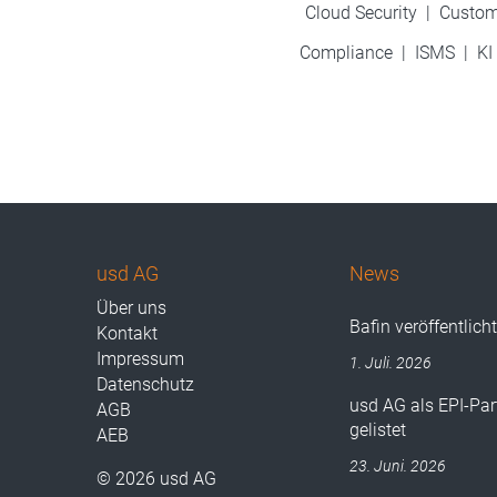
Cloud Security
|
Custom
Compliance
|
ISMS
|
KI
usd AG
News
Über uns
Bafin veröffentlich
Kontakt
Impressum
1. Juli. 2026
Datenschutz
usd AG als EPI-Par
AGB
gelistet
AEB
23. Juni. 2026
© 2026 usd AG