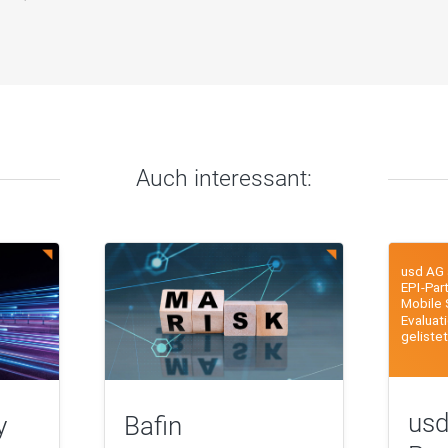
Auch interessant:
usd
y
Bafin