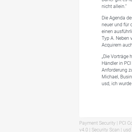
nicht allein.“
Die Agenda des
neuer und für 
einen ausführ
Typ A. Neben 
Acquirern auc
„Die Vorträge 
Händler in PCI
Anforderung zu
Michael, Busi
usd, ich wurde
Payment Security
|
PCI C
v4.0
|
Security Scan
|
usd 