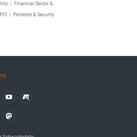
nity
|
Financial Sector &
PCI
|
Pentests & Security
uns
r Schwachstelle