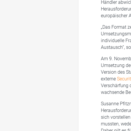
Händler abwick
Herausforderun
europäischer 
„Das Format ze
Umsetzungsmög
individuelle Fr
Austausch“, s
Am 9. November
Umsetzung der
Version des St
externe
Securi
Verschärfung d
wachsende Bed
Susanne Pfitzn
Herausforderun
sich vorstelle
mussten, weder
Daher gilt es f