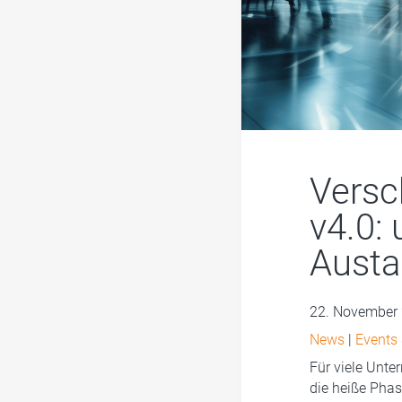
Versc
v4.0:
Austa
22. November
News
|
Events
Für viele Unt
die heiße Phas