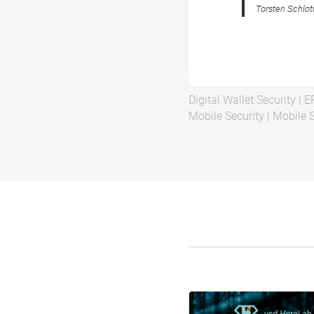
Torsten Schlot
Digital Wallet Security
|
E
Mobile Security
|
Mobile S