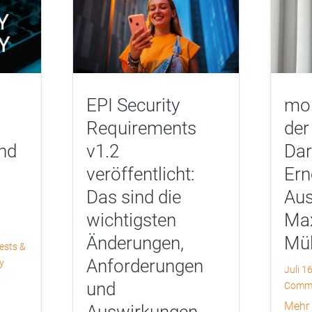
EPI Security
mor
Requirements
der
nd
v1.2
Dar
veröffentlicht:
Ern
Das sind die
Aus
wichtigsten
Max
Änderungen,
Mül
ests &
Anforderungen
y
Juli 1
und
Commu
mehr
Auswirkungen