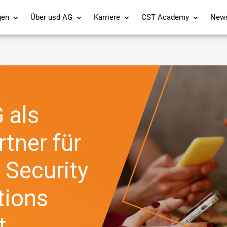
gen
Über usd AG
Karriere
CST Academy
New