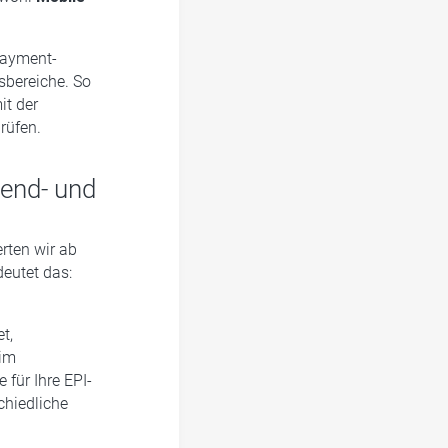
Payment-
sbereiche. So
it der
rüfen.
end- und
rten wir ab
deutet das:
t,
 im
für Ihre EPI-
chiedliche