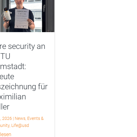
e security an
 TU
mstadt:
eute
zeichnung für
imilian
ler
6, 2026
|
News
,
Events &
nity
,
Life@usd
 lesen