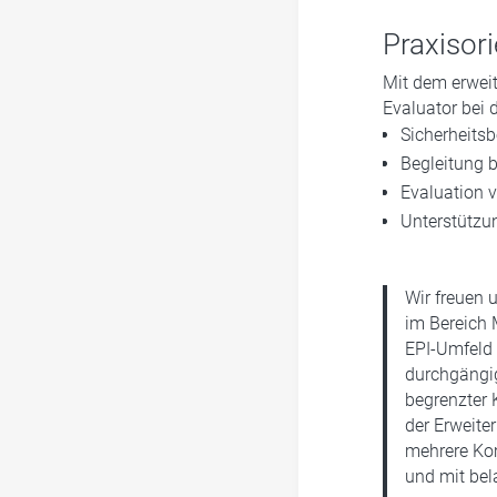
Praxisori
Mit dem erweit
Evaluator bei 
Sicherheits
Begleitung 
Evaluation
Unterstützun
Wir freuen 
im Bereich 
EPI-Umfeld 
durchgängig
begrenzter 
der Erweite
mehrere Kom
und mit bel