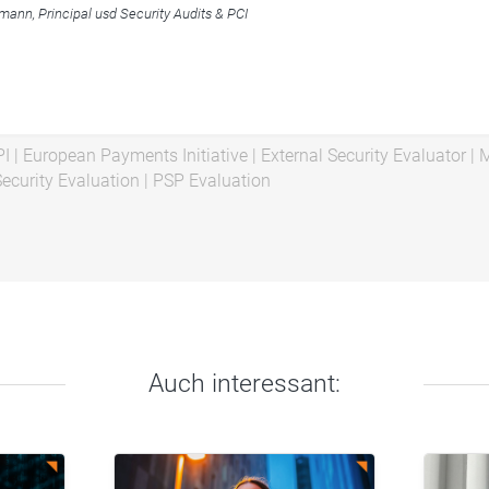
mann, Principal usd Security Audits & PCI
PI
|
European Payments Initiative
|
External Security Evaluator
|
M
ecurity Evaluation
|
PSP Evaluation
Auch interessant: