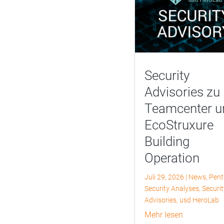
Security
Advisories zu
Teamcenter u
EcoStruxure
Building
Operation
Juli 29, 2026
|
News
,
Pent
Security Analyses
,
Securit
Advisories
,
usd HeroLab
mehr lesen