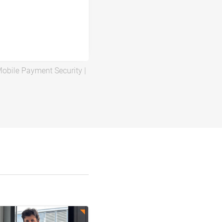
obile Payment Security
|