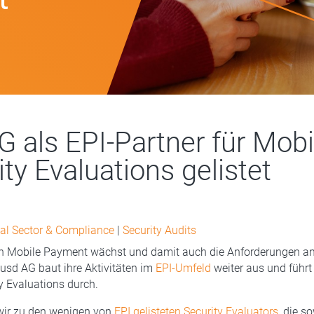
G als EPI-Partner für Mobi
ty Evaluations gelistet
al Sector & Compliance
|
Security Audits
on Mobile Payment wächst und damit auch die Anforderungen an
e usd AG baut ihre Aktivitäten im
EPI-Umfeld
weiter aus und führt
y Evaluations durch.
wir zu den wenigen von
EPI gelisteten Security Evaluators
, die s