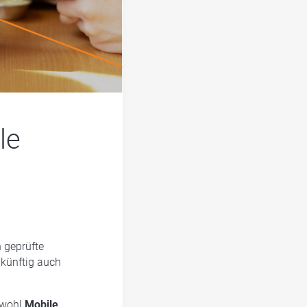
le
 geprüfte
 künftig auch
owohl
Mobile