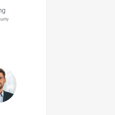
ng
urity