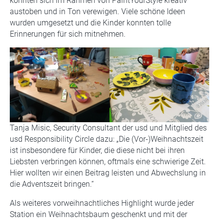
konnten sich im Rahmen von PaintYourStyle kreativ
austoben und in Ton verewigen. Viele schöne Ideen
wurden umgesetzt und die Kinder konnten tolle
Erinnerungen für sich mitnehmen.
Tanja Misic, Security Consultant der usd und Mitglied des
usd Responsibility Circle dazu: „Die (Vor-)Weihnachtszeit
ist insbesondere für Kinder, die diese nicht bei ihren
Liebsten verbringen können, oftmals eine schwierige Zeit.
Hier wollten wir einen Beitrag leisten und Abwechslung in
die Adventszeit bringen.“
Als weiteres vorweihnachtliches Highlight wurde jeder
Station ein Weihnachtsbaum geschenkt und mit der