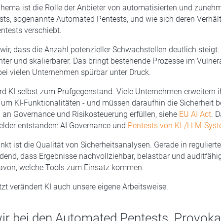
Thema ist die Rolle der Anbieter von automatisierten und zuneh
ts, sogenannte Automated Pentests, und wie sich deren Verhält
ntests verschiebt.
 wir, dass die Anzahl potenzieller Schwachstellen deutlich steigt
enter und skalierbarer. Das bringt bestehende Prozesse im Vulnera
i vielen Unternehmen spürbar unter Druck.
ird KI selbst zum Prüfgegenstand. Viele Unternehmen erweitern i
m KI-Funktionalitäten - und müssen daraufhin die Sicherheit 
 an Governance und Risikosteuerung erfüllen, siehe
EU AI Act
. 
lder entstanden: AI Governance und
Pentests von KI-/LLM-Sys
unkt ist die Qualität von Sicherheitsanalysen. Gerade in regulier
idend, dass Ergebnisse nachvollziehbar, belastbar und auditfähig
von, welche Tools zum Einsatz kommen.
tzt verändert KI auch unsere eigene Arbeitsweise.
wir bei den Automated Pentests. Provoka