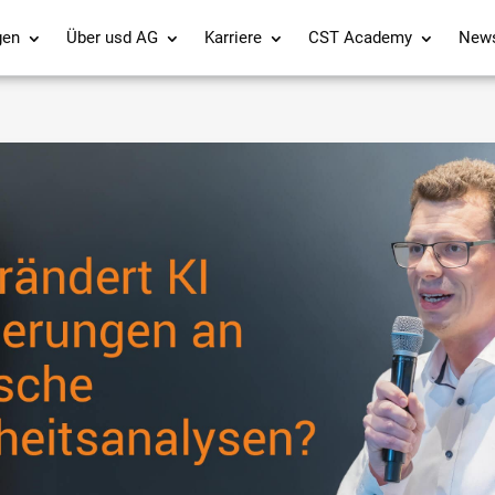
gen
Über usd AG
Karriere
CST Academy
New