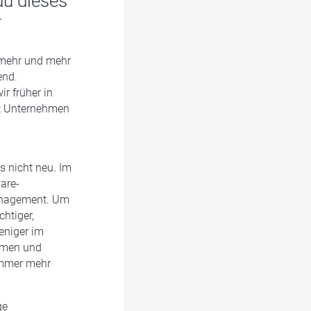
du dieses
-
t mehr und mehr
end.
r früher in
lt Unternehmen
s nicht neu. Im
are-
Management. Um
htiger,
weniger im
temen und
immer mehr
ge