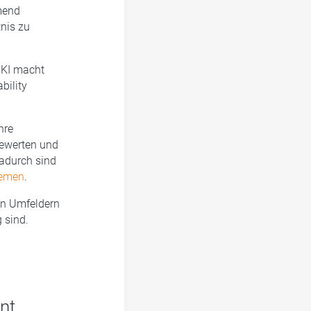
mend
nis zu
. KI macht
bility
hre
bewerten und
Dadurch sind
temen
.
ten Umfeldern
 sind.
nt