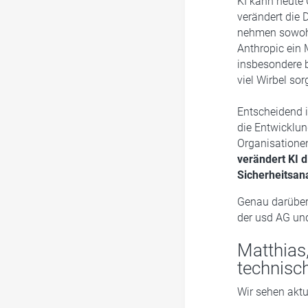
KI kann heute
verändert die 
nehmen sowohl 
Anthropic ein 
insbesondere 
viel Wirbel sorg
Entscheidend i
die Entwicklun
Organisationen
verändert KI 
Sicherheitsan
Genau darüber
der usd AG un
Matthias
technisc
Wir sehen aktu