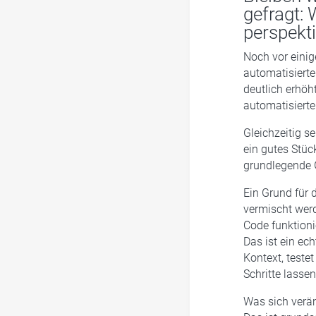
gefragt: 
perspekt
Noch vor einig
automatisierte
deutlich erhöh
automatisierte
Gleichzeitig s
ein gutes Stüc
grundlegende 
Ein Grund für 
vermischt werd
Code funktioni
Das ist ein ec
Kontext, teste
Schritte lasse
Was sich verän