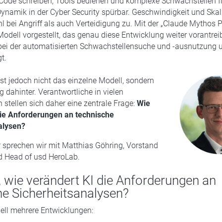
 Code schreiben, Tools bedienen und komplexe Schwachstellen f
Dynamik in der Cyber Security spürbar. Geschwindigkeit und Skal
bei Angriff als auch Verteidigung zu. Mit der „Claude Mythos P
Modell vorgestellt, das genau diese Entwicklung weiter vorantreib
bei der automatisierten Schwachstellensuche und -ausnutzung u
t.
st jedoch nicht das einzelne Modell, sondern
g dahinter. Verantwortliche in vielen
 stellen sich daher eine zentrale Frage:
Wie
die Anforderungen an technische
alysen?
 sprechen wir mit Matthias Göhring, Vorstand
d Head of usd HeroLab.
, wie verändert KI die Anforderungen an
he Sicherheitsanalysen?
ell mehrere Entwicklungen: