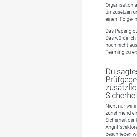
Organisation a
umzusetzen und
einem Folge-In
Das Paper gibt
Das würde ich 
noch nicht aus
Teaming zu er
Du sagte
Prüfgege
zusätzli
Sicherhe
Nicht nur wir 
zunehmend ein 
Sicherheit der
Angriffsvektore
beschrieben w