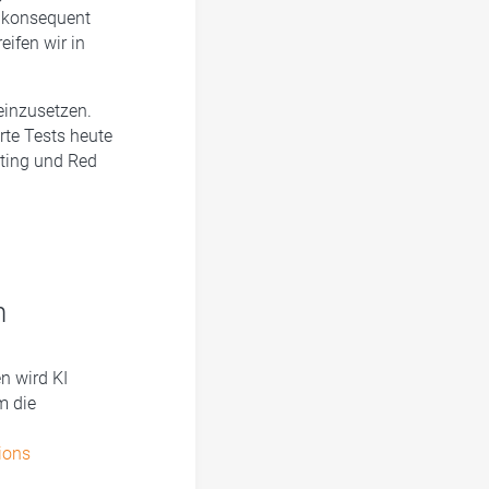
n konsequent
ifen wir in
einzusetzen.
rte Tests heute
sting und Red
n
n wird KI
m die
ions