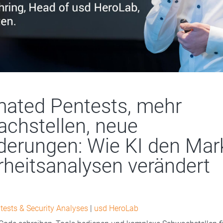
ated Pentests, mehr
chstellen, neue
derungen: Wie KI den Mark
rheitsanalysen verändert
tests & Security Analyses
|
usd HeroLab