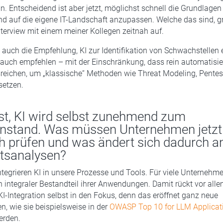
n. Entscheidend ist aber jetzt, möglichst schnell die Grundlage
 auf die eigene IT-Landschaft anzupassen. Welche das sind, gre
terview mit einem meiner Kollegen zeitnah auf.
 auch die Empfehlung, KI zur Identifikation von Schwachstellen 
auch empfehlen – mit der Einschränkung, dass rein automatisie
reichen, um „klassische“ Methoden wie Threat Modeling, Pente
setzen.
st, KI wird selbst zunehmend zum
nstand. Was müssen Unternehmen jetzt
ch prüfen und was ändert sich dadurch a
itsanalysen?
integrieren KI in unsere Prozesse und Tools. Für viele Unternehme
integraler Bestandteil ihrer Anwendungen. Damit rückt vor alle
 KI-Integration selbst in den Fokus, denn das eröffnet ganz neue
n, wie sie beispielsweise in der
OWASP Top 10 for LLM Applicat
erden.