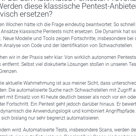
Werden diese klassische Pentest-Anbiete
ivisch ersetzen?
en Wochen hätte ich die Frage eindeutig beantwortet: So schnel
 Ansätze klassische Pentests nicht ersetzen. Die Dynamik hat sic
t. Neue Modelle und Tools zeigen Fortschritte, insbesondere bei 
n Analyse von Code und der Identifikation von Schwachstellen.
ehen wir in der Praxis sehr klar: Von wirklich autonomen Pentest
k entfernt. Selbst viel diskutierte Lösungen stoßen in unseren Te
Grenzen.
die aktuelle Wahrnehmung ist aus meiner Sicht, dass unterschie
en: Die automatisierte Suche nach Schwachstellen mit Zugriff 
ert mit Einsatz von KI heute deutlich besser als noch vor ein ode
hter Fortschritt. Ein Pentest geht jedoch darüber hinaus. Er bewe
t dynamisch die Anwendungslogik und kombiniert Angriffspfade
n sich bislang nur sehr begrenzt automatisieren.
dern wird: Automatisierte Tests, insbesondere Scans, werden deu