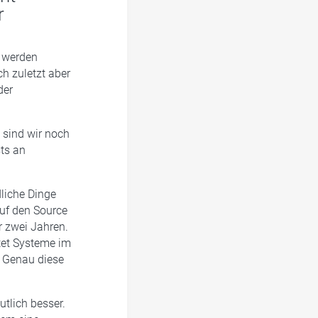
r
l werden
h zuletzt aber
der
s sind wir noch
sts an
dliche Dinge
auf den Source
r zwei Jahren.
rtet Systeme im
. Genau diese
tlich besser.