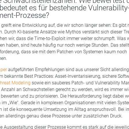
e Schwachstellenzahlen. Wie bewertest 
edeutet es für bestehende Vulnerability
ent-Prozesse?
 greift eine Entwicklung auf, die wir schon länger sehen: Es gib
. Durch KI-basierte Ansätze wie Mythos verstärkt sich dieser Tr
ehen wir, dass die Time-to-Exploit immer weiter schrumpft. Was wi
n haben, sind heute häufig nur noch wenige Stunden. Das stel
sforderung, dass sie mit dem Patchen von Systemen kaum noch
men.
per
aufgeführten Empfehlungen sind aus unserer Sicht allerding
m bekannte Best Practices: Asset-Inventarisierung, sichere Softw
hreat Modeling
sowie ein sauberes Patch- und Vulnerability 
 Anzahl an Schwachstellen gerecht zu werden, wird es immer wic
u bewerten und zu priorisieren. Die Herausforderung liegt dabei 
 im „Wie“. Gerade in komplexen Organisationen mit vielen Sys
n ist die konsequente Umsetzung im Alltag anspruchsvoll. Bei 
en allerdings genau diese Prozesse unter zusätzlichen Druck.
te Ausgestaltung dieser Prozesse kommt es stark auf die jeweili