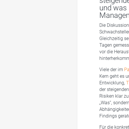
steigend
und was b
Managem
Die Diskussion
Schwachstellen
Gleichzeitig s
Tagen gemesse
vor die Herau
hinterherkom
Viele der im
Pa
Kern geht es u
Entwicklung,
T
der steigenden
Risiken klar z
„Was“, sondern
Abhängigkeite
Findings gerat
Für die konkre