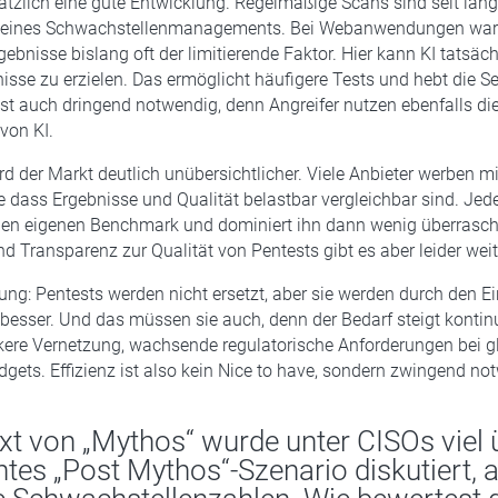
ätzlich eine gute Entwicklung. Regelmäßige Scans sind seit lan
e eines Schwachstellenmanagements. Bei Webanwendungen war 
gebnisse bislang oft der limitierende Faktor. Hier kann KI tatsäch
isse zu erzielen. Das ermöglicht häufigere Tests und hebt die Se
ist auch dringend notwendig, denn Angreifer nutzen ebenfalls di
von KI.
ird der Markt deutlich unübersichtlicher. Viele Anbieter werben 
e dass Ergebnisse und Qualität belastbar vergleichbar sind. Jede
inen eigenen Benchmark und dominiert ihn dann wenig überrasch
d Transparenz zur Qualität von Pentests gibt es aber leider weit
ng: Pentests werden nicht ersetzt, aber sie werden durch den Ei
d besser. Und das müssen sie auch, denn der Bedarf steigt kontinu
rkere Vernetzung, wachsende regulatorische Anforderungen bei gl
gets. Effizienz ist also kein Nice to have, sondern zwingend no
xt von „Mythos“ wurde unter CISOs viel 
es „Post Mythos“-Szenario diskutiert, a