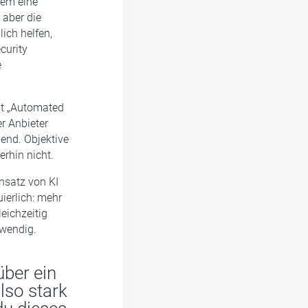
gem eine
aber die
lich helfen,
curity
e
mit „Automated
r Anbieter
end. Objektive
erhin nicht.
nsatz von KI
ierlich: mehr
eichzeitig
twendig.
über ein
lso stark