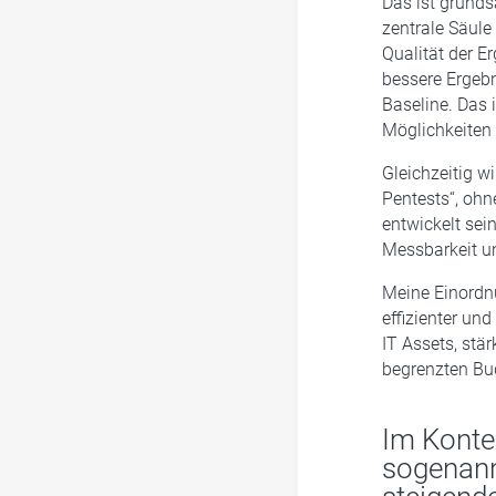
Das ist grunds
zentrale Säul
Qualität der Er
bessere Ergebn
Baseline. Das 
Möglichkeiten 
Gleichzeitig w
Pentests“, ohn
entwickelt se
Messbarkeit un
Meine Einordnu
effizienter un
IT Assets, stä
begrenzten Bud
Im Konte
sogenannt