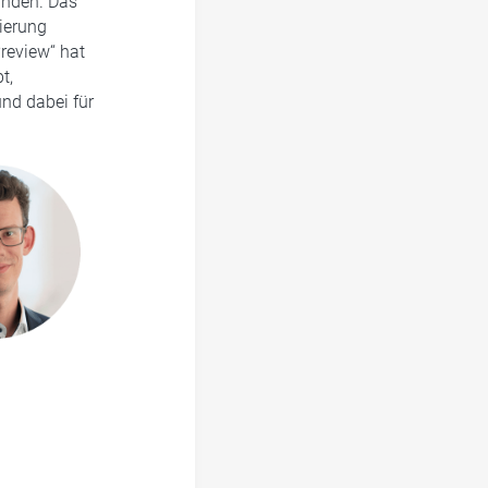
inden. Das
ierung
review“ hat
t,
nd dabei für