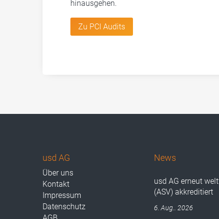
hinausgehen.
Zu PCI Audits
usd AG
News
Über uns
usd AG erneut wel
Kontakt
(ASV) akkreditiert
Impressum
Datenschutz
6. Aug.. 2026
AGB