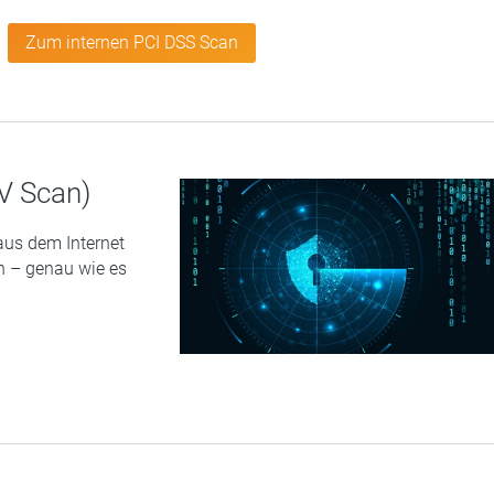
Zum internen PCI DSS Scan
V Scan)
aus dem Internet
en
–
genau wie es