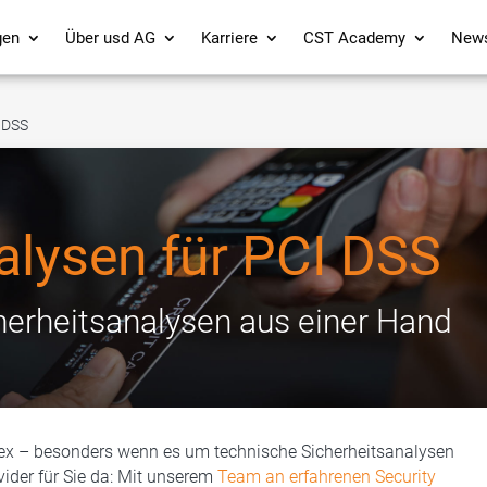
gen
Über usd AG
Karriere
CST Academy
New
I DSS
alysen für PCI DSS
herheitsanalysen aus einer Hand
ex – besonders wenn es um technische Sicherheitsanalysen
ovider für Sie da: Mit unserem
Team an erfahrenen Security