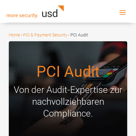
Home
-
PCI & Payment Security
-
PCI Audit
PCI Audit
Von der Audit-Expertise zur
nachvollziehbaren
Compliance.