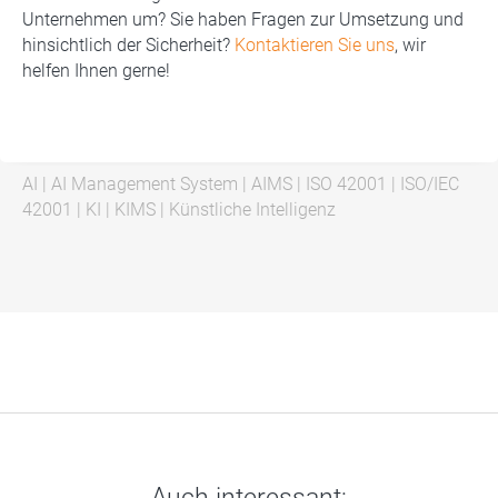
Unternehmen um? Sie haben Fragen zur Umsetzung und
hinsichtlich der Sicherheit?
Kontaktieren Sie uns
, wir
helfen Ihnen gerne!
AI
|
AI Management System
|
AIMS
|
ISO 42001
|
ISO/IEC
42001
|
KI
|
KIMS
|
Künstliche Intelligenz
Auch interessant: