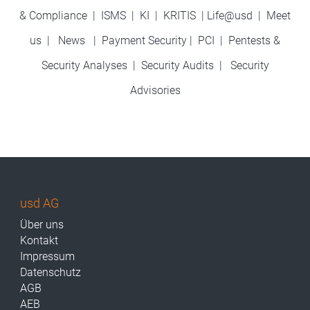
& Compliance
|
ISMS
|
KI
|
KRITIS
|
Life@usd
|
Meet
us
|
News
|
Payment Security
|
PCI
|
Pentests &
Security Analyses
|
Security Audits
|
Security
Advisories
usd AG
Über uns
Kontakt
Impressum
Datenschutz
AGB
AEB