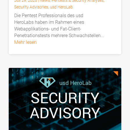
Juli 29, 2026
|
News
,
Pentests & Security Analyses
,
Security Advisories
,
usd HeroLab
Die Pentest Professionals des usd
HeroLabs haben im Rahmen eines
Webapplikations- und Fat-Client-
Penetrationstests mehrere Schwachstellen...
mehr lesen