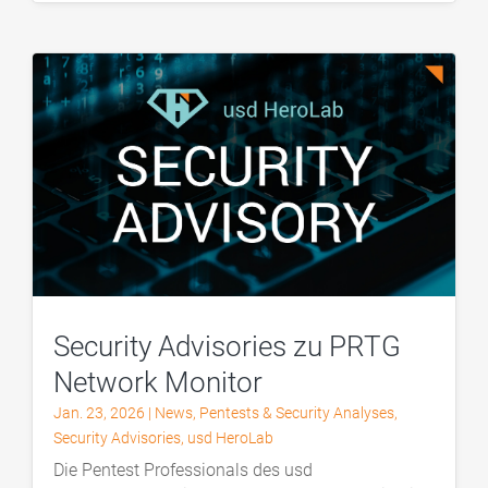
Security Advisories zu PRTG
Network Monitor
Jan. 23, 2026
|
News
,
Pentests & Security Analyses
,
Security Advisories
,
usd HeroLab
Die Pentest Professionals des usd