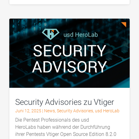
Security Advisories zu Vtiger
Juni 12, 2025
|
News
,
Security Advisories
,
usd HeroLab
Die Pentest Professionals des usd
HeroLabs haben während der Durchführung
ihrer Pentests Vtiger Open Source Edition 8.2.0