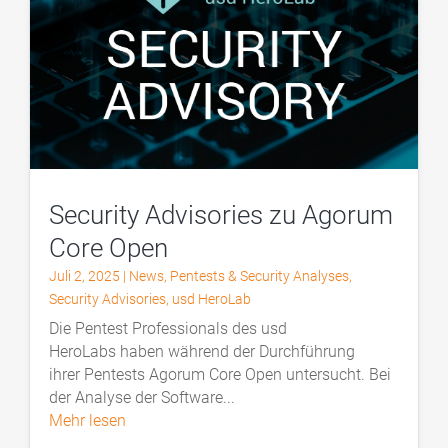
Security Advisories zu Agorum
Core Open
Juli 2, 2025
|
News
,
Pentests & Security Analyses
,
Security Advisories
,
usd HeroLab
Die Pentest Professionals des usd
HeroLabs haben während der Durchführung
ihrer Pentests Agorum Core Open untersucht. Bei
der Analyse der Software...
mehr lesen