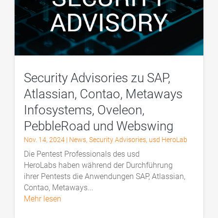
Security Advisories zu SAP,
Atlassian, Contao, Metaways
Infosystems, Oveleon,
PebbleRoad und Webswing
Nov. 14, 2024
|
News
,
Security Advisories
,
usd HeroLab
Die Pentest Professionals des usd
HeroLabs haben während der Durchführung
ihrer Pentests die Anwendungen SAP, Atlassian,
Contao, Metaways...
mehr lesen