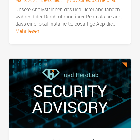
Mai 9, 2025
|
News
,
Security Advisories
,
usd HeroLab
Unsere Analyst*innen des usd HeroLabs fanden
während der Durchführung ihrer Pentests heraus,
dass eine lokal installierte, bösartige App die...
mehr lesen