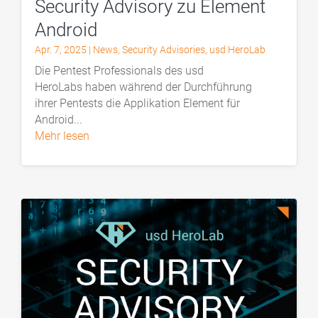
Security Advisory zu Element
Android
Apr. 7, 2025
|
News
,
Security Advisories
,
usd HeroLab
Die Pentest Professionals des usd
HeroLabs haben während der Durchführung
ihrer Pentests die Applikation Element für
Android...
mehr lesen