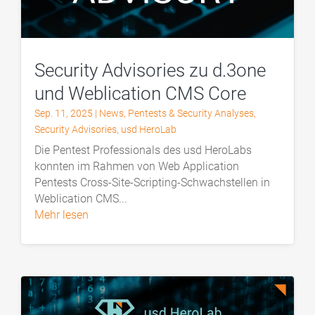
Security Advisories zu d.3one
und Weblication CMS Core
Sep. 11, 2025
|
News
,
Pentests & Security Analyses
,
Security Advisories
,
usd HeroLab
Die Pentest Professionals des usd HeroLabs
konnten im Rahmen von Web Application
Pentests Cross-Site-Scripting-Schwachstellen in
Weblication CMS...
mehr lesen