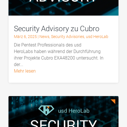
Security Advisory zu Cubro
März 6, 2025
|
News
,
Security Advisories
,
usd HeroLab
Die Pentest Professionals des usd
HeroLabs haben während der Durchführung
ihrer Projekte Cubro EXA48200 untersucht. In
der...
mehr lesen