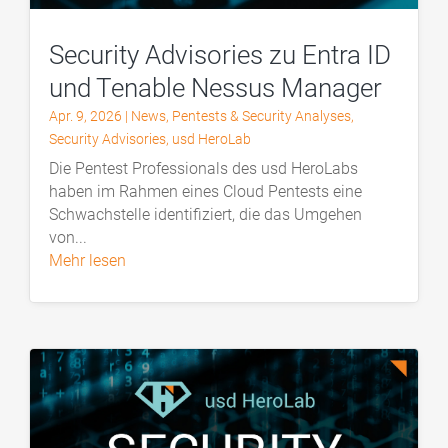
Security Advisories zu Entra ID
und Tenable Nessus Manager
Apr. 9, 2026
|
News
,
Pentests & Security Analyses
,
Security Advisories
,
usd HeroLab
Die Pentest Professionals des usd HeroLabs
haben im Rahmen eines Cloud Pentests eine
Schwachstelle identifiziert, die das Umgehen
von...
mehr lesen