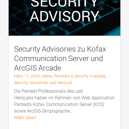
Security Advisories zu Kofax
Communication Server und
ArcGIS Arcade
März 17, 2026
|
News
,
Pentests & Security Analyses
,
Security Advisories
,
usd HeroLab
Die Pentest Professionals des usd
HeroLabs haben im Rahmen von Web Application
Pentests Kofax Communication Server (KCS)
sowie ArcGIS‑Skriptsprache...
mehr lesen