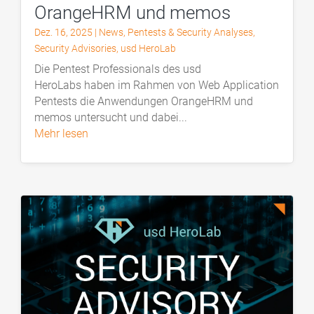
OrangeHRM und memos
Dez. 16, 2025
|
News
,
Pentests & Security Analyses
,
Security Advisories
,
usd HeroLab
Die Pentest Professionals des usd
HeroLabs haben im Rahmen von Web Application
Pentests die Anwendungen OrangeHRM und
memos untersucht und dabei...
mehr lesen