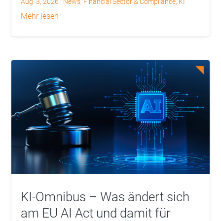
Aug. 3, 2026
|
News
,
Financial Sector & Compliance
,
KI
mehr lesen
KI-Omnibus – Was ändert sich
am EU AI Act und damit für