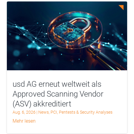
usd AG erneut weltweit als
Approved Scanning Vendor
(ASV) akkreditiert
Aug. 6, 2026
|
News
,
PCI
,
Pentests & Security Analyses
mehr lesen