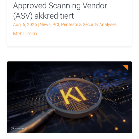
Approved Scanning Vendor
(ASV) akkreditiert
Aug. 6, 2026
|
News
,
PCI
,
Pentests & Security Analyses
mehr lesen