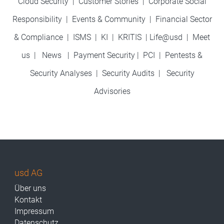
Cloud Security
|
Customer Stories
|
Corporate Social
Responsibility
|
Events & Community
|
Financial Sector
& Compliance
|
ISMS
|
KI
|
KRITIS
|
Life@usd
|
Meet
us
|
News
|
Payment Security
|
PCI
|
Pentests &
Security Analyses
|
Security Audits
|
Security
Advisories
usd AG
Über uns
Kontakt
Impressum
Datenschutz