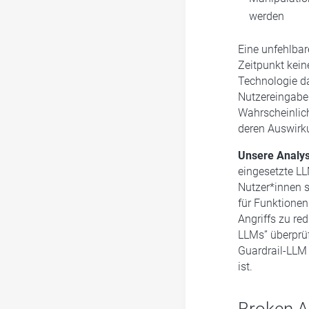
werden
Eine unfehlba
Zeitpunkt kein
Technologie d
Nutzereingaben
Wahrscheinlich
deren Auswirk
Unsere Analys
eingesetzte LL
Nutzer*innen s
für Funktionen
Angriffs zu re
LLMs” überprü
Guardrail-LLM 
ist.