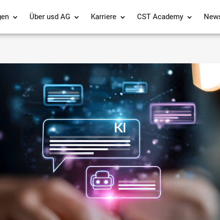
gen
Über usd AG
Karriere
CST Academy
New