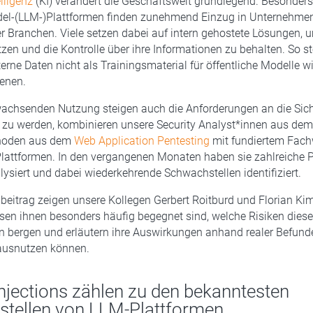
lligenz
(KI) verändert die Geschäftswelt grundlegend. Besonders
l-(LLM-)Plattformen finden zunehmend Einzug in Unternehme
r Branchen. Viele setzen dabei auf intern gehostete Lösungen, 
zen und die Kontrolle über ihre Informationen zu behalten. So ste
nterne Daten nicht als Trainingsmaterial für öffentliche Modelle
enen.
wachsenden Nutzung steigen auch die Anforderungen an die Sic
t zu werden, kombinieren unsere Security Analyst*innen aus de
hoden aus dem
Web Application Pentesting
mit fundiertem Fach
lattformen. In den vergangenen Monaten haben sie zahlreiche 
ysiert und dabei wiederkehrende Schwachstellen identifiziert.
beitrag zeigen unsere Kollegen Gerbert Roitburd und Florian K
ssen ihnen besonders häufig begegnet sind, welche Risiken diese
 bergen und erläutern ihre Auswirkungen anhand realer Befunde
 ausnutzen können.
njections zählen zu den bekanntesten
tellen von LLM-Plattformen