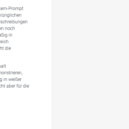
stem-Prompt
prünglichen
rschreibungen
hen noch
ßig in
reich
ht die
alt
onstrieren,
g in weißer
ht aber für die