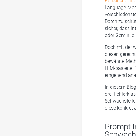
Künstliche Inte
Language-Mode
verschiedenste
Daten zu schüt
sicher, dass i
oder Gemini di
Doch mit der 
diesen gerech
bewährte Met
LLM-basierte P
eingehend anal
In diesem Blog
drei Fehlerkla
Schwachstellen
diese konkret
Prompt I
Schwachs