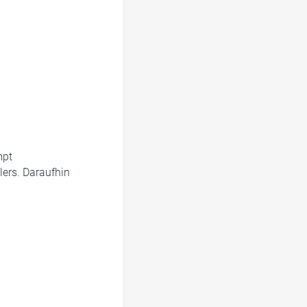
mpt
ers. Daraufhin