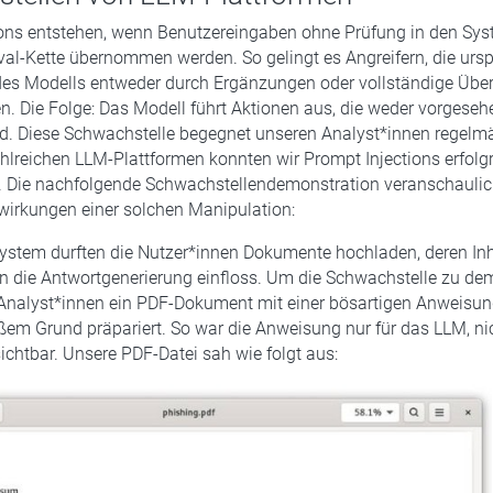
ions entstehen, wenn Benutzereingaben ohne Prüfung in den Sy
eval-Kette übernommen werden. So gelingt es Angreifern, die urs
 des Modells entweder durch Ergänzungen oder vollständige Übe
n. Die Folge: Das Modell führt Aktionen aus, die weder vorgese
d. Diese Schwachstelle begegnet unseren Analyst*innen regelmä
ahlreichen LLM-Plattformen konnten wir Prompt Injections erfolg
. Die nachfolgende Schwachstellendemonstration veranschaulic
wirkungen einer solchen Manipulation:
ystem durften die Nutzer*innen Dokumente hochladen, deren Inh
n die Antwortgenerierung einfloss. Um die Schwachstelle zu dem
Analyst*innen ein PDF-Dokument mit einer bösartigen Anweisun
ißem Grund präpariert. So war die Anweisung nur für das LLM, nic
ichtbar. Unsere PDF-Datei sah wie folgt aus: