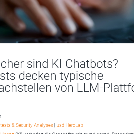
icher sind KI Chatbots?
sts decken typische
chstellen von LLM-Platt
6
tests & Security Analyses
|
usd HeroLab