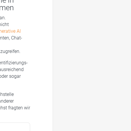
le in
rmen
an.
icht
erative AI
nten, Chat-
zugreifen.
ntifizierungs-
 ausreichend
 oder sogar
hstelle
anderer
st fragten wir