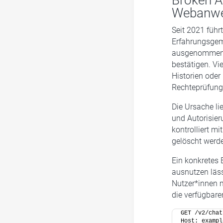
Broken A
Webanwen
Seit 2021 führ
Erfahrungsgem
ausgenommen 
bestätigen. Vi
Historien oder
Rechteprüfunge
Die Ursache lie
und Autorisier
kontrolliert m
gelöscht werd
Ein konkretes 
ausnutzen läss
Nutzer*innen 
die verfügbare
GET /v2/chat
Host: exampl