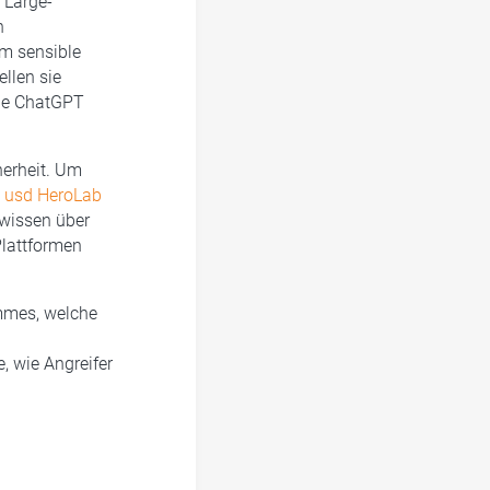
 Large-
n
um sensible
llen sie
 wie ChatGPT
herheit. Um
m
usd HeroLab
wissen über
Plattformen
immes, welche
, wie Angreifer