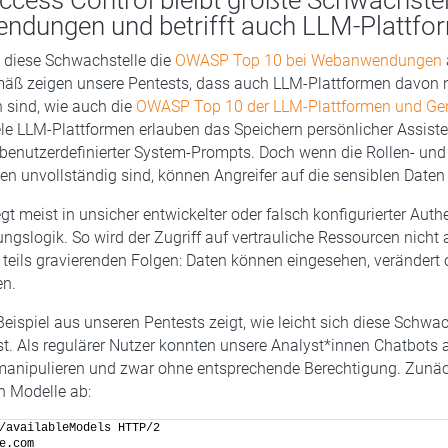
ccess Control bleibt größte Schwachstel
dungen und betrifft auch LLM-Plattfo
t diese Schwachstelle die
OWASP Top 10 bei Webanwendungen
äß zeigen unsere Pentests, dass auch LLM-Plattformen davon n
sind, wie auch die
OWASP Top 10 der LLM-Plattformen und Gen
ele LLM-Plattformen erlauben das Speichern persönlicher Assiste
 benutzerdefinierter System-Prompts. Doch wenn die Rollen- und
n unvollständig sind, können Angreifer auf die sensiblen Daten 
gt meist in unsicher entwickelter oder falsch konfigurierter Authe
ungslogik. So wird der Zugriff auf vertrauliche Ressourcen nicht
it teils gravierenden Folgen: Daten können eingesehen, verändert
en.
Beispiel aus unseren Pentests zeigt, wie leicht sich diese Schwac
t. Als regulärer Nutzer konnten unsere Analyst*innen Chatbots 
manipulieren und zwar ohne entsprechende Berechtigung. Zunäch
n Modelle ab:
/availableModels HTTP/2
e.com