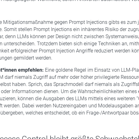
re Mitigationsmaßnahme gegen Prompt Injections gibts es zum j
e. Somit stellen Prompt Injections ein inhärentes Risiko der zug
ar, denn LLMs können per Design nicht zwischen Systemanweis
 unterscheiden. Trotzdem bieten sich einige Techniken an, mithi
keit erfolgreicher Prompt Injection Angriffe reduziert werden kö
ungen gemildert werden.
t*innen empfehlen:
Eine goldene Regel im Einsatz von LLM-Pla
M darf niemals Zugriff auf mehr oder höher privilegierte Ressour
elbst haben. Sprich, das Sprachmodell darf niemals als Zugrif
 oder Informationen dienen. Um die Wahrscheinlichkeiten eines 
duzieren, können die Ausgaben des LLMs mittels eines weiteren “
ft werden. Dabei werden Nutzereingaben und Modelausgaben a
übergeben, welches entscheidet, ob ein Frage-/Antwortpaar bösa