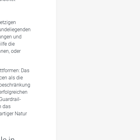
etzigen
rundeliegenden
ungen und
lfe die
nnen, oder
ttformen: Das
cen als die
fsbeschränkung
erfolgreichen
Guardrail-
n das
rtiger Natur