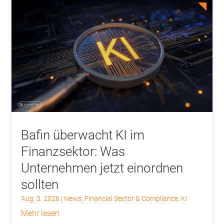
Bafin überwacht KI im
Finanzsektor: Was
Unternehmen jetzt einordnen
sollten
Aug. 3, 2026
|
News
,
Financial Sector & Compliance
,
KI
mehr lesen