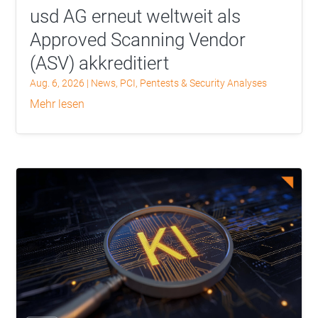
usd AG erneut weltweit als
Approved Scanning Vendor
(ASV) akkreditiert
Aug. 6, 2026
|
News
,
PCI
,
Pentests & Security Analyses
mehr lesen