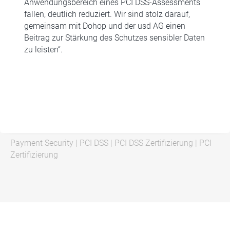
Anwendungsbereich eines PCI DSS-Assessments
fallen, deutlich reduziert. Wir sind stolz darauf,
gemeinsam mit Dohop und der usd AG einen
Beitrag zur Stärkung des Schutzes sensibler Daten
zu leisten“.
Payment Security
|
PCI DSS
|
PCI DSS Zertifizierung
|
PCI
Zertifizierung