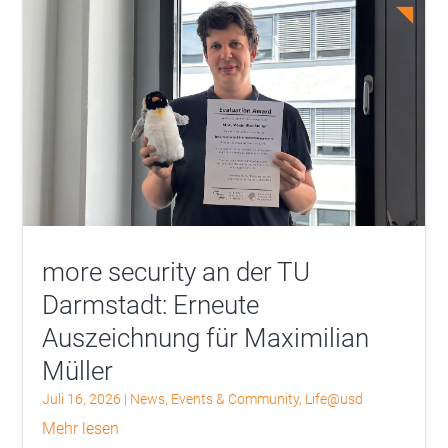
more security an der TU
Darmstadt: Erneute
Auszeichnung für Maximilian
Müller
Juli 16, 2026
|
News
,
Events & Community
,
Life@usd
mehr lesen