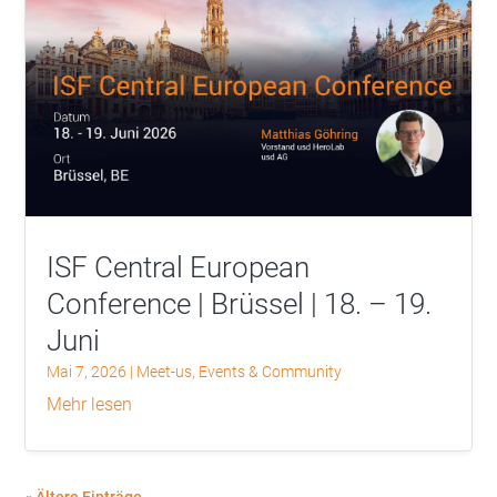
ISF Central European
Conference | Brüssel | 18. – 19.
Juni
Mai 7, 2026
|
Meet-us
,
Events & Community
mehr lesen
« Ältere Einträge