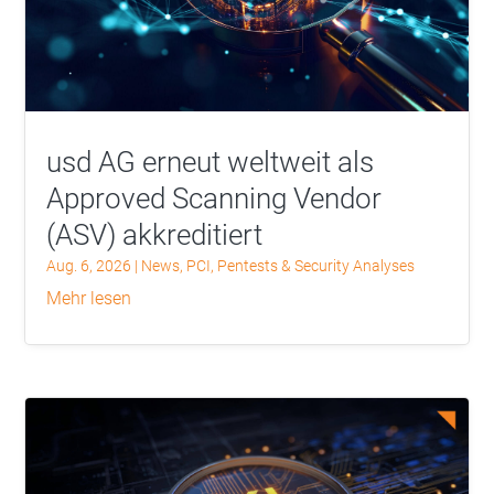
usd AG erneut weltweit als
Approved Scanning Vendor
(ASV) akkreditiert
Aug. 6, 2026
|
News
,
PCI
,
Pentests & Security Analyses
mehr lesen