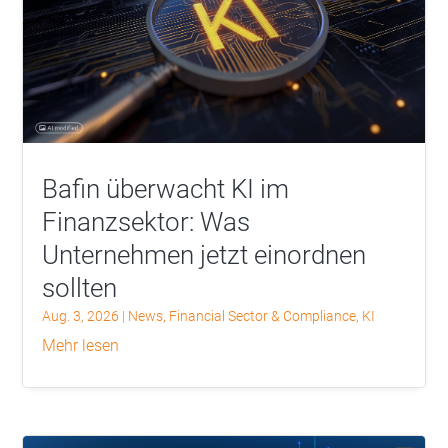
Bafin überwacht KI im
Finanzsektor: Was
Unternehmen jetzt einordnen
sollten
Aug. 3, 2026
|
News
,
Financial Sector & Compliance
,
KI
mehr lesen