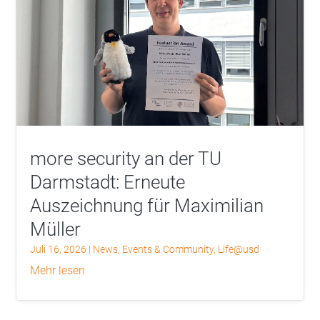
more security an der TU
Darmstadt: Erneute
Auszeichnung für Maximilian
Müller
Juli 16, 2026
|
News
,
Events & Community
,
Life@usd
mehr lesen