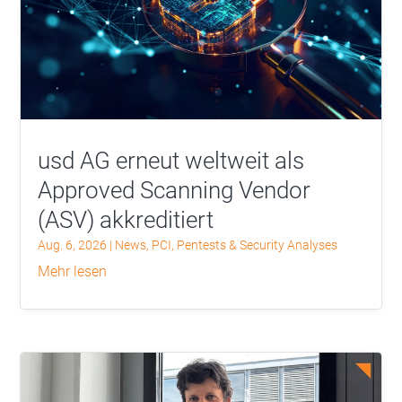
usd AG erneut weltweit als
Approved Scanning Vendor
(ASV) akkreditiert
Aug. 6, 2026
|
News
,
PCI
,
Pentests & Security Analyses
mehr lesen