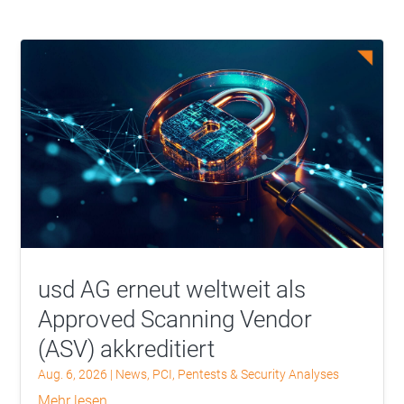
usd AG erneut weltweit als
Approved Scanning Vendor
(ASV) akkreditiert
Aug. 6, 2026
|
News
,
PCI
,
Pentests & Security Analyses
mehr lesen