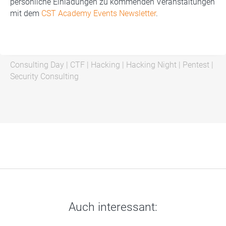
persönliche Einladungen zu kommenden Veranstaltungen
mit dem
CST Academy Events Newsletter
.
Consulting Day
|
CTF
|
Hacking
|
Hacking Night
|
Pentest
|
Security Consulting
Auch interessant: