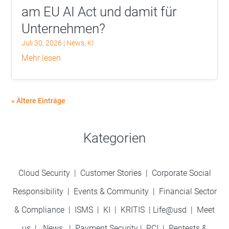
am EU AI Act und damit für
Unternehmen?
Juli 30, 2026
|
News
,
KI
mehr lesen
« Ältere Einträge
Kategorien
Cloud Security
|
Customer Stories
|
Corporate Social
Responsibility
|
Events & Community
|
Financial Sector
& Compliance
|
ISMS
|
KI
|
KRITIS
|
Life@usd
|
Meet
us
|
News
|
Payment Security
|
PCI
|
Pentests &