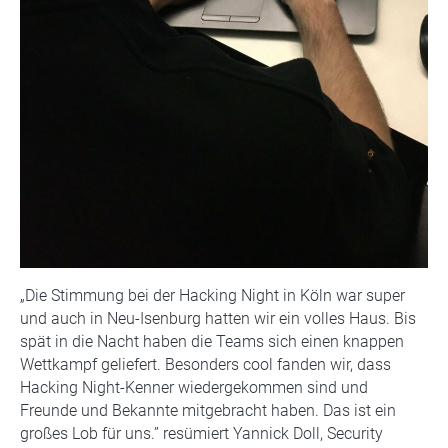
„Die Stimmung bei der Hacking Night in Köln war super
und auch in Neu-Isenburg hatten wir ein volles Haus. Bis
spät in die Nacht haben die Teams sich einen knappen
Wettkampf geliefert. Besonders cool fanden wir, dass
Hacking Night-Kenner wiedergekommen sind und
Freunde und Bekannte mitgebracht haben. Das ist ein
großes Lob für uns.” resümiert Yannick Doll, Security