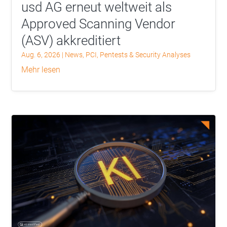
usd AG erneut weltweit als
Approved Scanning Vendor
(ASV) akkreditiert
Aug. 6, 2026
|
News
,
PCI
,
Pentests & Security Analyses
mehr lesen