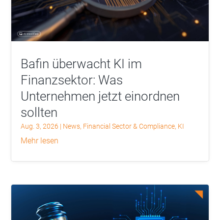
Bafin überwacht KI im
Finanzsektor: Was
Unternehmen jetzt einordnen
sollten
Aug. 3, 2026
|
News
,
Financial Sector & Compliance
,
KI
mehr lesen