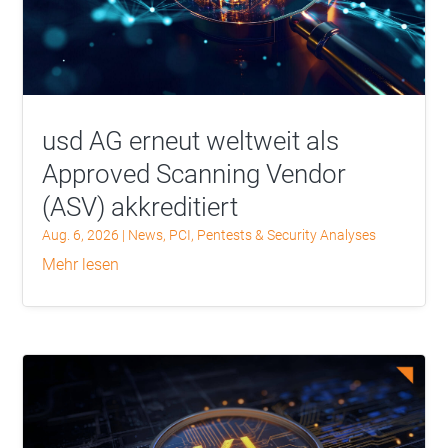
usd AG erneut weltweit als
Approved Scanning Vendor
(ASV) akkreditiert
Aug. 6, 2026
|
News
,
PCI
,
Pentests & Security Analyses
mehr lesen