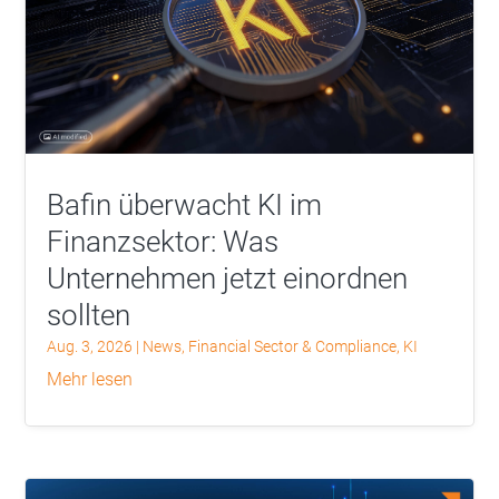
Bafin überwacht KI im
Finanzsektor: Was
Unternehmen jetzt einordnen
sollten
Aug. 3, 2026
|
News
,
Financial Sector & Compliance
,
KI
mehr lesen