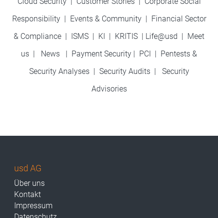
Cloud Security
|
Customer Stories
|
Corporate Social
Responsibility
|
Events & Community
|
Financial Sector
& Compliance
|
ISMS
|
KI
|
KRITIS
|
Life@usd
|
Meet
us
|
News
|
Payment Security
|
PCI
|
Pentests &
Security Analyses
|
Security Audits
|
Security
Advisories
usd AG
Über uns
Kontakt
Impressum
Datenschutz