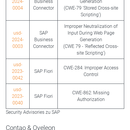
2024-
Business
Generation
0004
Connector
(CWE-79 'Stored Cross-site
Scripting')
Improper Neutralization of
usd-
SAP
Input During Web Page
2024-
Business
Generation
0003
Connector
(CWE 79 - 'Reflected Cross-
site Scripting')
usd-
CWE-284: Improper Access
2023-
SAP Fiori
Control
0042
usd-
CWE-862: Missing
2023-
SAP Fiori
Authorization
0040
Security Advisories zu SAP
Contao & Oveleon