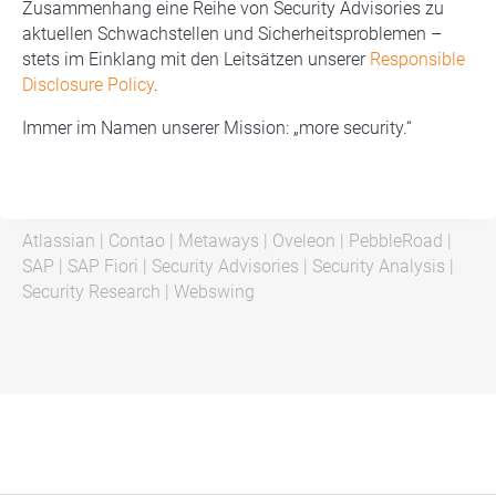
Zusammenhang eine Reihe von Security Advisories zu
aktuellen Schwachstellen und Sicherheitsproblemen –
stets im Einklang mit den Leitsätzen unserer
Responsible
Disclosure Policy
.
Immer im Namen unserer Mission: „more security.“
Atlassian
|
Contao
|
Metaways
|
Oveleon
|
PebbleRoad
|
SAP
|
SAP Fiori
|
Security Advisories
|
Security Analysis
|
Security Research
|
Webswing