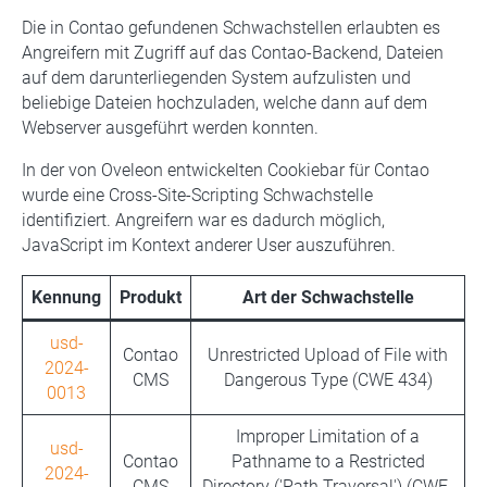
Die in Contao gefundenen Schwachstellen erlaubten es
Angreifern mit Zugriff auf das Contao-Backend, Dateien
auf dem darunterliegenden System aufzulisten und
beliebige Dateien hochzuladen, welche dann auf dem
Webserver ausgeführt werden konnten.
In der von Oveleon entwickelten Cookiebar für Contao
wurde eine Cross-Site-Scripting Schwachstelle
identifiziert. Angreifern war es dadurch möglich,
JavaScript im Kontext anderer User auszuführen.
Kennung
Produkt
Art der Schwachstelle
usd-
Contao
Unrestricted Upload of File with
2024-
CMS
Dangerous Type (CWE 434)
0013
Improper Limitation of a
usd-
Contao
Pathname to a Restricted
2024-
CMS
Directory ('Path Traversal') (CWE-