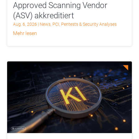
Approved Scanning Vendor
(ASV) akkreditiert
Aug. 6, 2026
|
News
,
PCI
,
Pentests & Security Analyses
mehr lesen