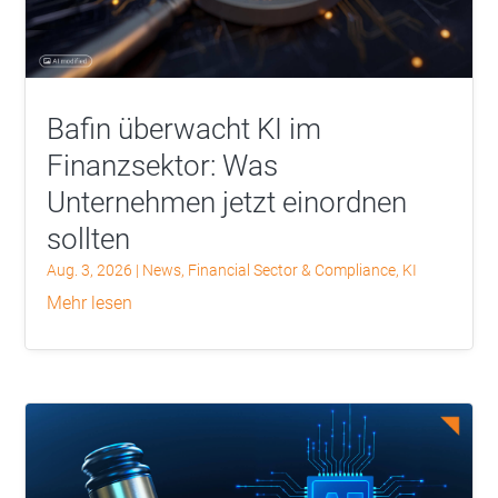
Bafin überwacht KI im
Finanzsektor: Was
Unternehmen jetzt einordnen
sollten
Aug. 3, 2026
|
News
,
Financial Sector & Compliance
,
KI
mehr lesen