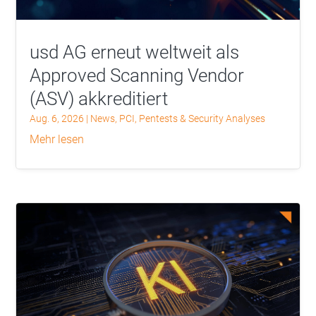
usd AG erneut weltweit als
Approved Scanning Vendor
(ASV) akkreditiert
Aug. 6, 2026
|
News
,
PCI
,
Pentests & Security Analyses
mehr lesen