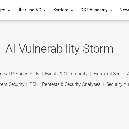
gen
Über usd AG
Karriere
CST Academy
New
AI Vulnerability Storm
ocial Responsibility
|
Events & Community
|
Financial Sector
ent Security
|
PCI
|
Pentests & Security Analyses
|
Security Au