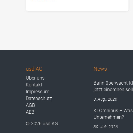
usd AG
News
Über uns
Bafin überwacht K
Kontakt
jetzt einordnen sol
Impressum
Datenschutz
3. Aug.. 2026
AGB
KI-Omnibus – Was 
AEB
Unternehmen?
© 2026 usd AG
30. Juli. 2026