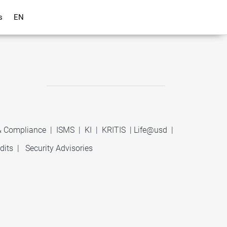
s
EN
 & Compliance
|
ISMS
|
KI
|
KRITIS
|
Life@usd
|
dits
|
Security Advisories