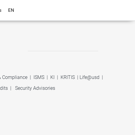
s
EN
 & Compliance
|
ISMS
|
KI
|
KRITIS
|
Life@usd
|
dits
|
Security Advisories