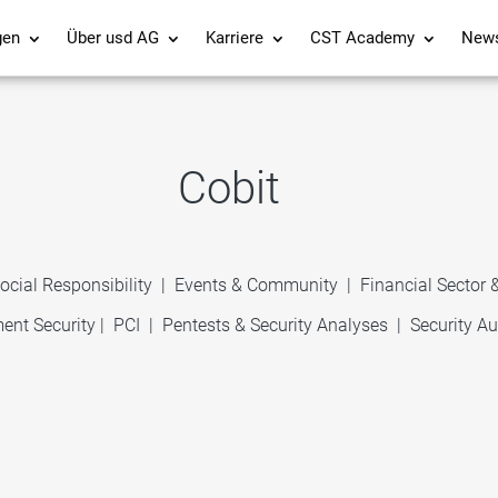
gen
Über usd AG
Karriere
CST Academy
New
Cobit
ocial Responsibility
|
Events & Community
|
Financial Sector
ent Security
|
PCI
|
Pentests & Security Analyses
|
Security Au