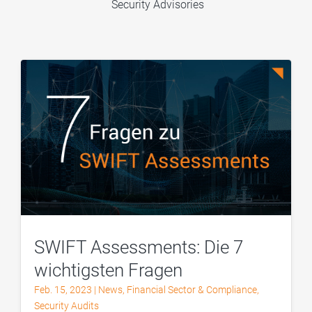
Security Advisories
SWIFT Assessments: Die 7
wichtigsten Fragen
Feb. 15, 2023
|
News
,
Financial Sector & Compliance
,
Security Audits