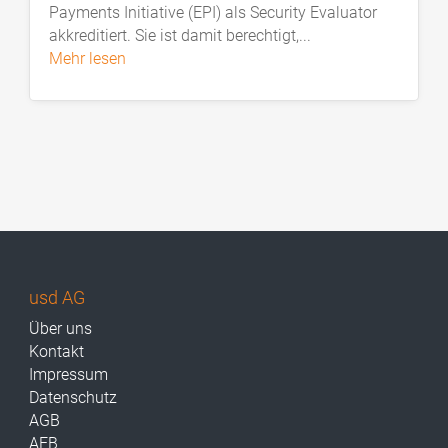
Payments Initiative (EPI) als Security Evaluator
akkreditiert. Sie ist damit berechtigt,...
mehr lesen
usd AG
Über uns
Kontakt
Impressum
Datenschutz
AGB
AEB