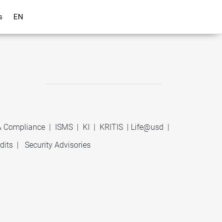
s
EN
 & Compliance
|
ISMS
|
KI
|
KRITIS
|
Life@usd
|
dits
|
Security Advisories