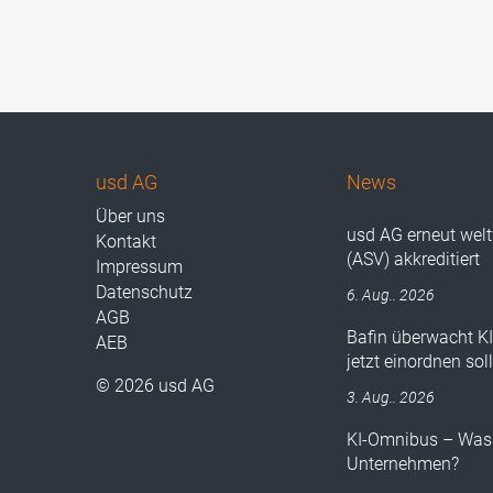
usd AG
News
Über uns
usd AG erneut wel
Kontakt
(ASV) akkreditiert
Impressum
Datenschutz
6. Aug.. 2026
AGB
Bafin überwacht K
AEB
jetzt einordnen sol
© 2026 usd AG
3. Aug.. 2026
KI-Omnibus – Was 
Unternehmen?