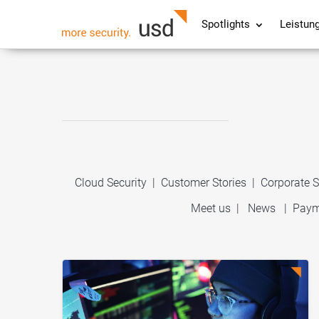
Spotlights
Leistun
Cloud Security
|
Customer Stories
|
Corporate S
Meet us
|
News
|
Paym