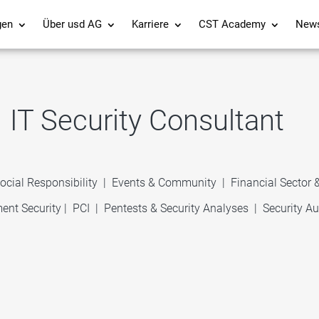
gen
Über usd AG
Karriere
CST Academy
New
IT Security Consultant
ocial Responsibility
|
Events & Community
|
Financial Sector
ent Security
|
PCI
|
Pentests & Security Analyses
|
Security Au