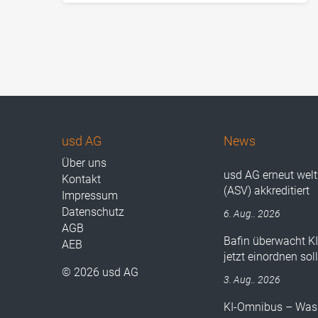
usd AG
News
Über uns
usd AG erneut wel
Kontakt
(ASV) akkreditiert
Impressum
Datenschutz
6. Aug.. 2026
AGB
Bafin überwacht K
AEB
jetzt einordnen sol
© 2026 usd AG
3. Aug.. 2026
KI-Omnibus – Was 