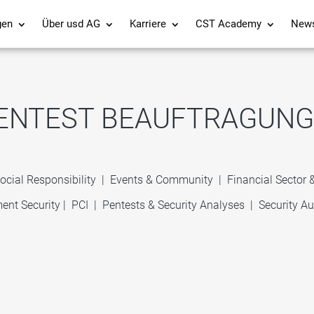
gen
Über usd AG
Karriere
CST Academy
New
ENTEST BEAUFTRAGUNG
ocial Responsibility
|
Events & Community
|
Financial Sector
ent Security
|
PCI
|
Pentests & Security Analyses
|
Security Au