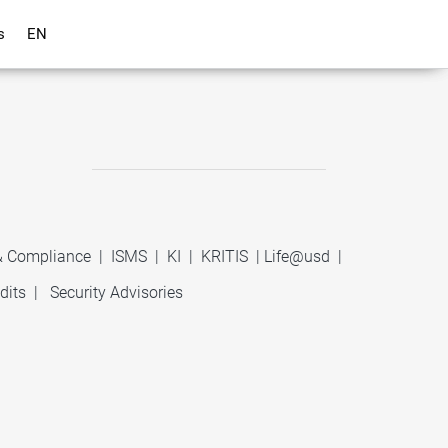
s
EN
 & Compliance
|
ISMS
|
KI
|
KRITIS
|
Life@usd
|
dits
|
Security Advisories