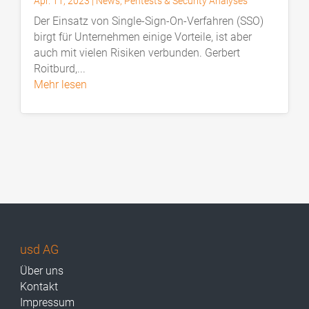
Apr. 11, 2023
|
News
,
Pentests & Security Analyses
Der Einsatz von Single-Sign-On-Verfahren (SSO)
birgt für Unternehmen einige Vorteile, ist aber
auch mit vielen Risiken verbunden. Gerbert
Roitburd,...
mehr lesen
usd AG
Über uns
Kontakt
Impressum