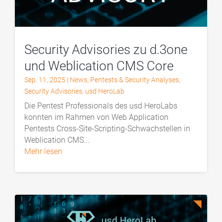
Security Advisories zu d.3one
und Weblication CMS Core
Sep. 11, 2025
|
News
,
Pentests & Security Analyses
,
Security Advisories
,
usd HeroLab
Die Pentest Professionals des usd HeroLabs
konnten im Rahmen von Web Application
Pentests Cross-Site-Scripting-Schwachstellen in
Weblication CMS...
mehr lesen