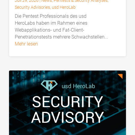
Juli 29, 2026
|
News
,
Pentests & Security Analyses
,
Security Advisories
,
usd HeroLab
Die Pentest Professionals des usd
HeroLabs haben im Rahmen eines
Webapplikations- und Fat-Client-
Penetrationstests mehrere Schwachstellen...
mehr lesen