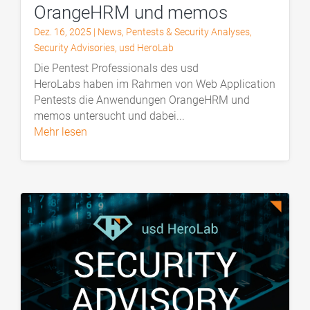
OrangeHRM und memos
Dez. 16, 2025
|
News
,
Pentests & Security Analyses
,
Security Advisories
,
usd HeroLab
Die Pentest Professionals des usd
HeroLabs haben im Rahmen von Web Application
Pentests die Anwendungen OrangeHRM und
memos untersucht und dabei...
mehr lesen