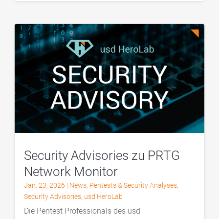
Security Advisories zu PRTG
Network Monitor
Jan. 23, 2026
|
News
,
Pentests & Security Analyses
,
Security Advisories
,
usd HeroLab
Die Pentest Professionals des usd