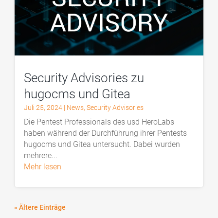
Security Advisories zu
hugocms und Gitea
Juli 25, 2024
|
News
,
Security Advisories
Die Pentest Professionals des usd HeroLabs
haben während der Durchführung ihrer Pentests
hugocms und Gitea untersucht. Dabei wurden
mehrere...
mehr lesen
« Ältere Einträge