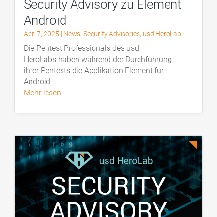
Security Advisory zu Element
Android
Apr. 7, 2025
|
News
,
Security Advisories
,
usd HeroLab
Die Pentest Professionals des usd
HeroLabs haben während der Durchführung
ihrer Pentests die Applikation Element für
Android...
mehr lesen