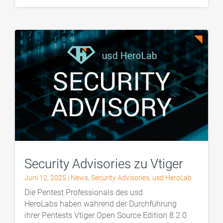
Security Advisories zu Vtiger
Juni 12, 2025
|
News
,
Security Advisories
,
usd HeroLab
Die Pentest Professionals des usd
HeroLabs haben während der Durchführung
ihrer Pentests Vtiger Open Source Edition 8.2.0