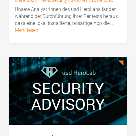
Mai 9, 2025
|
News
,
Security Advisories
,
usd HeroLab
Unsere Analyst*innen des usd HeroLabs fanden
während der Durchführung ihrer Pentests heraus,
dass eine lokal installierte, bösartige App die...
mehr lesen