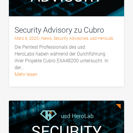
Security Advisory zu Cubro
März 6, 2025
|
News
,
Security Advisories
,
usd HeroLab
Die Pentest Professionals des usd
HeroLabs haben während der Durchführung
ihrer Projekte Cubro EXA48200 untersucht. In
der...
mehr lesen