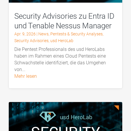
Security Advisories zu Entra ID
und Tenable Nessus Manager
Apr. 9, 2026
|
News
,
Pentests & Security Analyses
,
Security Advisories
,
usd HeroLab
Die Pentest Professionals des usd HeroLabs
haben im Rahmen eines Cloud Pentests eine
Schwachstelle identifiziert, die das Umgehen
von...
mehr lesen