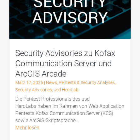
Security Advisories zu Kofax
Communication Server und
ArcGIS Arcade
März 17, 2026
|
News
,
Pentests & Security Analyses
,
Security Advisories
,
usd HeroLab
Die Pentest Professionals des usd
HeroLabs haben im Rahmen von Web Application
Pentests Kofax Communication Server (KCS)
sowie ArcGIS‑Skriptsprache...
mehr lesen