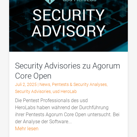
Security Advisories zu Agorum
Core Open
Juli 2, 2025
|
News
,
Pentests & Security Analyses
,
Security Advisories
,
usd HeroLab
Die Pentest Professionals des usd
HeroLabs haben während der Durchführung
ihrer Pentests Agorum Core Open untersucht. Bei
der Analyse der Software...
mehr lesen