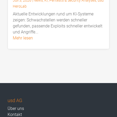
Juli 3, 2026
|
News
,
KI
,
Pentests & Security Analyses
,
usd
HeroLab
Aktuelle Entwicklungen rund um KI-Systeme
zeigen: Schwachstellen werden schneller
gefunden, passende Exploits schneller entwickelt
und Angriffe...
mehr lesen
usd AG
Über uns
Kontakt