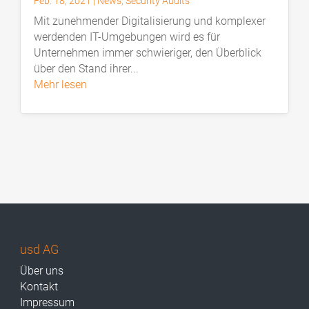
Feb. 18, 2021
|
News
,
Security Audits
Mit zunehmender Digitalisierung und komplexer
werdenden IT-Umgebungen wird es für
Unternehmen immer schwieriger, den Überblick
über den Stand ihrer...
mehr lesen
usd AG
Über uns
Kontakt
Impressum