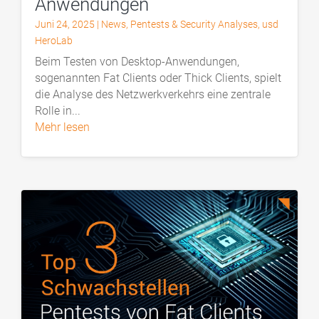
Anwendungen
Juni 24, 2025
|
News
,
Pentests & Security Analyses
,
usd
HeroLab
Beim Testen von Desktop-Anwendungen,
sogenannten Fat Clients oder Thick Clients, spielt
die Analyse des Netzwerkverkehrs eine zentrale
Rolle in...
mehr lesen