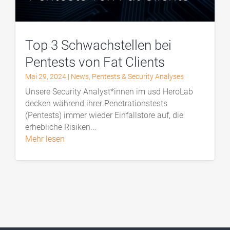
Top 3 Schwachstellen bei
Pentests von Fat Clients
Mai 29, 2024
|
News
,
Pentests & Security Analyses
Unsere Security Analyst*innen im usd HeroLab
decken während ihrer Penetrationstests
(Pentests) immer wieder Einfallstore auf, die
erhebliche Risiken...
mehr lesen