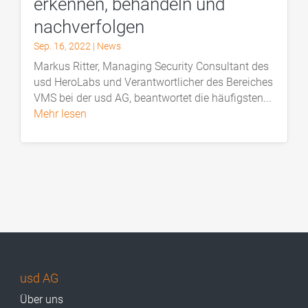
erkennen, behandeln und
nachverfolgen
Sep. 16, 2022
|
News
Markus Ritter, Managing Security Consultant des
usd HeroLabs und Verantwortlicher des Bereiches
VMS bei der usd AG, beantwortet die häufigsten...
mehr lesen
usd AG
Über uns