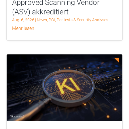
Approved Scanning Vendor
(ASV) akkreditiert
Aug. 6, 2026
|
News
,
PCI
,
Pentests & Security Analyses
mehr lesen