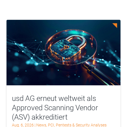
usd AG erneut weltweit als
Approved Scanning Vendor
(ASV) akkreditiert
Aug. 6, 2026
|
News
,
PCI
,
Pentests & Security Analyses