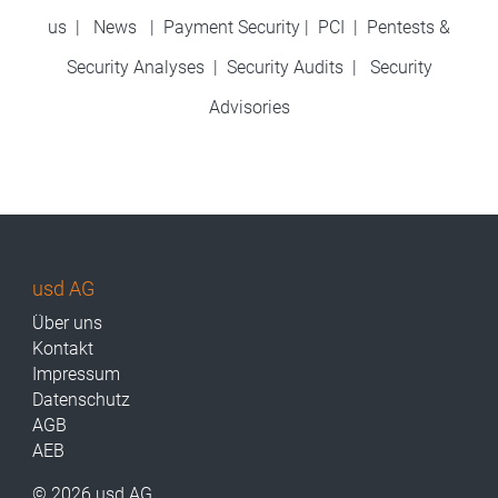
us
|
News
|
Payment Security
|
PCI
|
Pentests &
Security Analyses
|
Security Audits
|
Security
Advisories
usd AG
Über uns
Kontakt
Impressum
Datenschutz
AGB
AEB
© 2026 usd AG