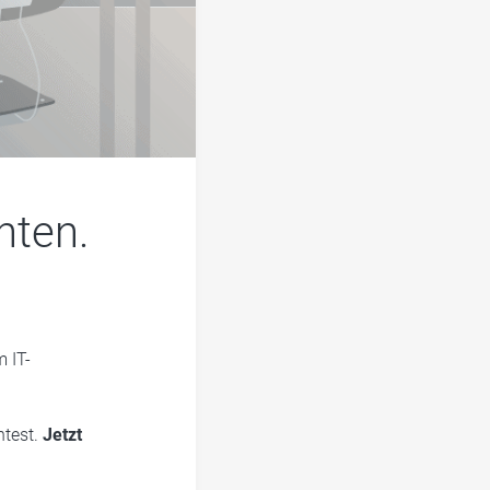
nten.
m IT-
htest.
Jetzt