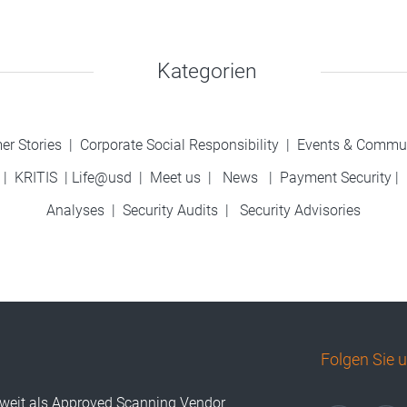
Kategorien
er Stories
|
Corporate Social Responsibility
|
Events & Commu
|
KRITIS
|
Life@usd
|
Meet us
|
News
|
Payment Security
|
Analyses
|
Security Audits
|
Security Advisories
Folgen Sie 
tweit als Approved Scanning Vendor