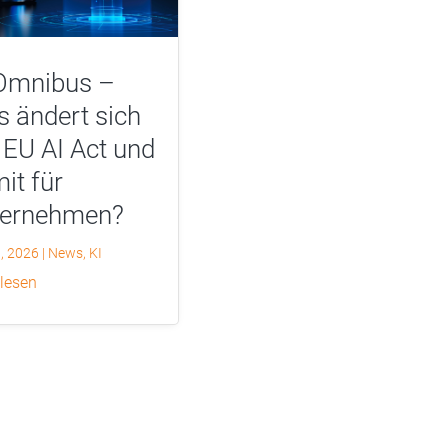
Omnibus –
 ändert sich
EU AI Act und
it für
ternehmen?
0, 2026
|
News
,
KI
 lesen