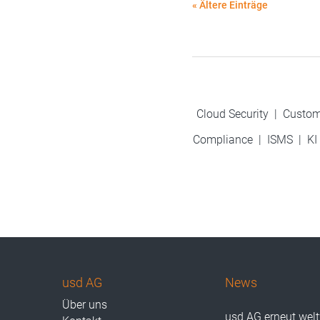
« Ältere Einträge
Cloud Security
|
Custom
Compliance
|
ISMS
|
KI
usd AG
News
Über uns
usd AG erneut wel