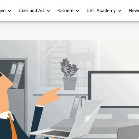
gen
Über usd AG
Karriere
CST Academy
New