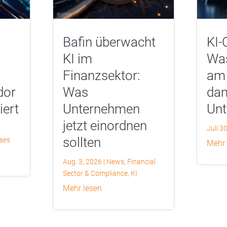
Bafin überwacht
KI-
KI im
Was
Finanzsektor:
am 
dor
Was
dam
iert
Unternehmen
Un
jetzt einordnen
Juli 3
sollten
yses
mehr
Aug. 3, 2026
|
News
,
Financial
Sector & Compliance
,
KI
mehr lesen