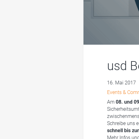
usd B
16. Mai 2017
Events & Com
Am
08. und 09
Sicherheitsumfe
zwischenmensc
Schreibe uns 
schnell bis z
Mehr Infos und