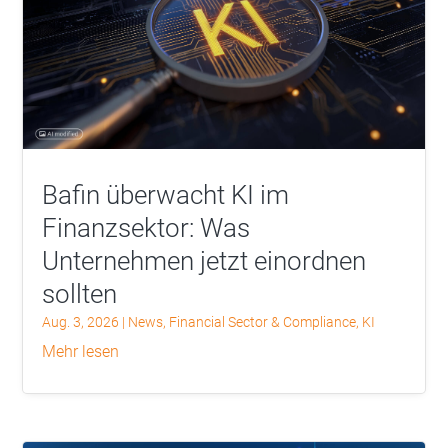
Bafin überwacht KI im
Finanzsektor: Was
Unternehmen jetzt einordnen
sollten
Aug. 3, 2026
|
News
,
Financial Sector & Compliance
,
KI
mehr lesen