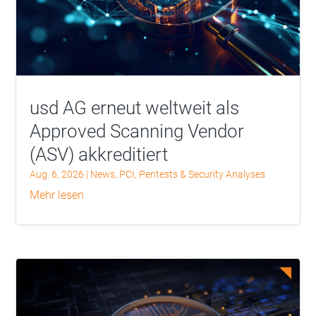
usd AG erneut weltweit als
Approved Scanning Vendor
(ASV) akkreditiert
Aug. 6, 2026
|
News
,
PCI
,
Pentests & Security Analyses
mehr lesen