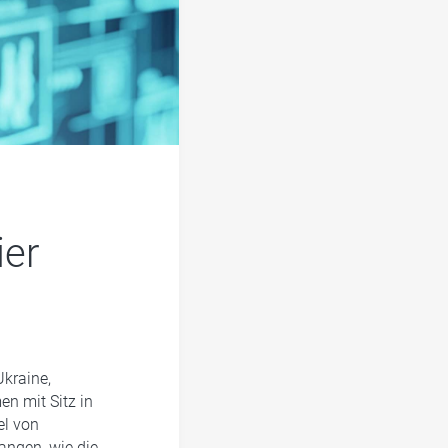
ier
Ukraine,
n mit Sitz in
el von
angen, wie die