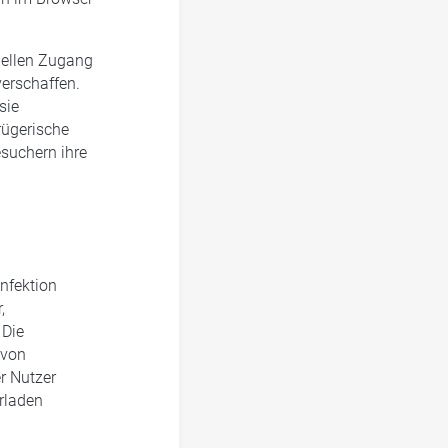
nellen Zugang
erschaffen.
sie
rügerische
suchern ihre
Infektion
,
 Die
 von
r Nutzer
rladen