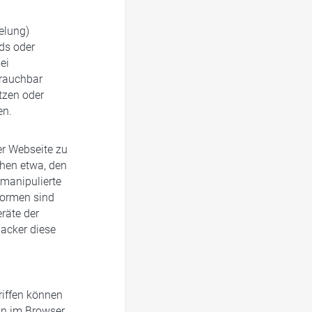
elung)
ds oder
ei
rauchbar
tzen oder
en.
der Webseite zu
hen etwa, den
 manipulierte
sformen sind
räte der
Hacker diese
riffen können
nn im Browser