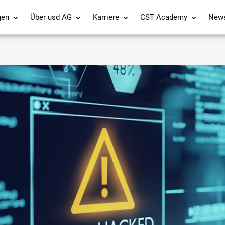
gen
Über usd AG
Karriere
CST Academy
New