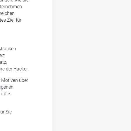
Unternehmen
reichen
es Ziel für
Attacken
ert
atz,
e der Hacker.
n Motiven über
eigenen
, die
ür Sie