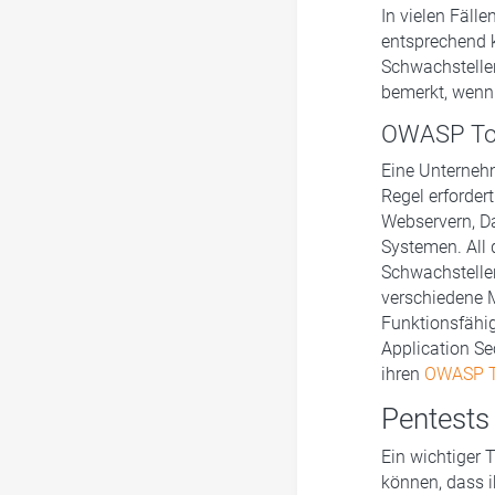
In vielen Fäll
entsprechend 
Schwachstellen
bemerkt, wenn 
OWASP Top
Eine Unternehm
Regel erforder
Webservern, D
Systemen. All 
Schwachstellen
verschiedene M
Funktionsfähig
Application Se
ihren
OWASP T
Pentests 
Ein wichtiger 
können, dass i