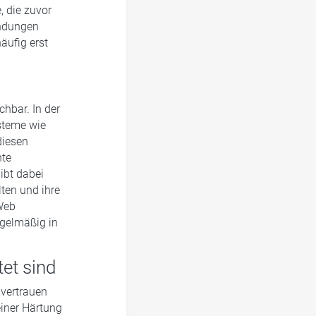
, die zuvor
endungen
äufig erst
hbar. In der
steme wie
diesen
nte
ibt dabei
lten und ihre
Web
egelmäßig in
tet sind
 vertrauen
einer Härtung