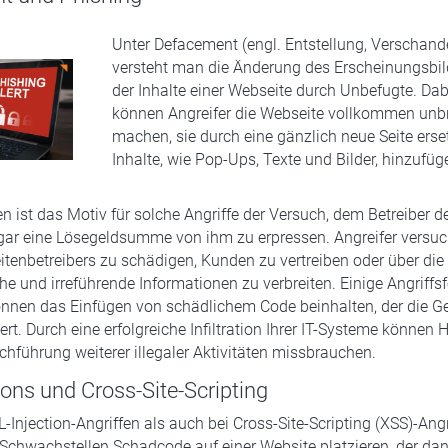
Unter Defacement (engl. Entstellung, Verschand
versteht man die Änderung des Erscheinungsbil
der Inhalte einer Webseite durch Unbefugte. Dab
können Angreifer die Webseite vollkommen unb
machen, sie durch eine gänzlich neue Seite erse
Inhalte, wie Pop-Ups, Texte und Bilder, hinzufüg
len ist das Motiv für solche Angriffe der Versuch, dem Betreiber 
gar eine Lösegeldsumme von ihm zu erpressen. Angreifer versuc
tenbetreibers zu schädigen, Kunden zu vertreiben oder über die
he und irreführende Informationen zu verbreiten. Einige Angriff
önnen das Einfügen von schädlichem Code beinhalten, der die Ge
ert. Durch eine erfolgreiche Infiltration Ihrer IT-Systeme können 
hführung weiterer illegaler Aktivitäten missbrauchen.
ions und Cross-Site-Scripting
-Injection-Angriffen als auch bei Cross-Site-Scripting (XSS)-Ang
 Schwachstellen Schadcode auf einer Website platzieren, der da