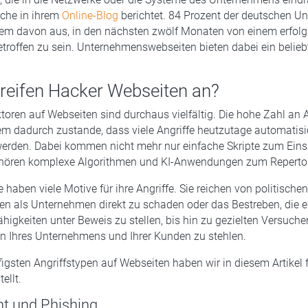
che in ihrem
Online-Blog
berichtet. 84 Prozent der deutschen 
em davon aus, in den nächsten zwölf Monaten von einem erfolg
etroffen zu sein. Unternehmenswebseiten bieten dabei ein beliebt
eifen Hacker Webseiten an?
ktoren auf Webseiten sind durchaus vielfältig. Die hohe Zahl an 
m dadurch zustande, dass viele Angriffe heutzutage automatisi
werden. Dabei kommen nicht mehr nur einfache Skripte zum Eins
hören komplexe Algorithmen und KI-Anwendungen zum Repertoir
e haben viele Motive für ihre Angriffe. Sie reichen von politische
nen als Unternehmen direkt zu schaden oder das Bestreben, die 
ähigkeiten unter Beweis zu stellen, bis hin zu gezielten Versuchen
n Ihres Unternehmens und Ihrer Kunden zu stehlen.
figsten Angriffstypen auf Webseiten haben wir in diesem Artikel f
llt.
t und Phishing