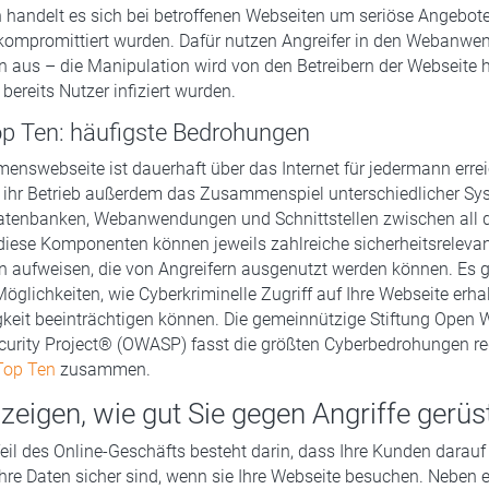
en handelt es sich bei betroffenen Webseiten um seriöse Angebote
kompromittiert wurden. Dafür nutzen Angreifer in den Webanw
 aus – die Manipulation wird von den Betreibern der Webseite h
bereits Nutzer infiziert wurden.
 Ten: häufigste Bedrohungen
enswebseite ist dauerhaft über das Internet für jedermann erreic
t ihr Betrieb außerdem das Zusammenspiel unterschiedlicher Sy
atenbanken, Webanwendungen und Schnittstellen zwischen all 
diese Komponenten können jeweils zahlreiche sicherheitsreleva
 aufweisen, die von Angreifern ausgenutzt werden können. Es g
öglichkeiten, wie Cyberkriminelle Zugriff auf Ihre Webseite erha
keit beeinträchtigen können. Die gemeinnützige Stiftung Open 
curity Project® (OWASP) fasst die größten Cyberbedrohungen r
op Ten
zusammen.
zeigen, wie gut Sie gegen Angriffe gerüs
Teil des Online-Geschäfts besteht darin, dass Ihre Kunden darauf
hre Daten sicher sind, wenn sie Ihre Webseite besuchen. Neben 