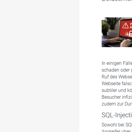
In einigen Fäl
schaden oder 
Ruf des Websei
Webseite falsc
subtiler und k
Besucher infizi
zudem zur Durc
SQL-Inject
Sowohl bei SQL
Angreifer über