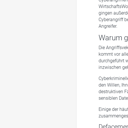
WirtschaftsWo
gingen außerd
Cyberangriff b
Angreifer.
Warum gr
Die Angriffsve
kommt vor alle
durchgeführt 
inzwischen ge
Cyberkriminell
den Willen, Ih
destruktiven F
sensiblen Date
Einige der häu
zusammengeste
Defacemen