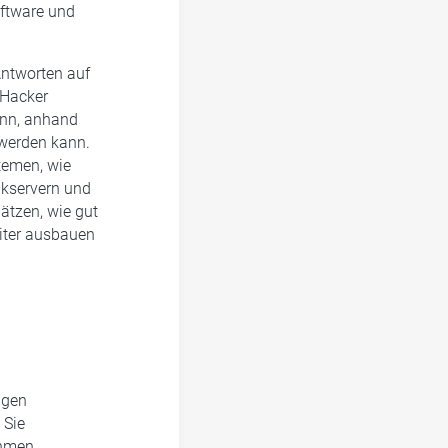
oftware und
Antworten auf
 Hacker
ann, anhand
 werden kann.
temen, wie
nkservern und
ätzen, wie gut
eiter ausbauen
igen
 Sie
ehmen