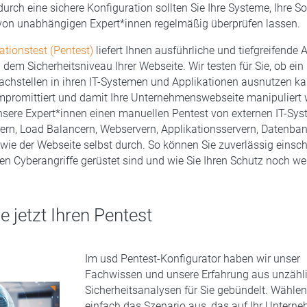
durch eine sichere Konfiguration sollten Sie Ihre Systeme, Ihre S
 von unabhängigen Expert*innen regelmäßig überprüfen lassen.
ationstest (Pentest)
liefert Ihnen ausführliche und tiefgreifende 
 dem Sicherheitsniveau Ihrer Webseite. Wir testen für Sie, ob ein
achstellen in ihren IT-Systemen und Applikationen ausnutzen k
mpromittiert und damit Ihre Unternehmenswebseite manipuliert
sere Expert*innen einen manuellen Pentest von externen IT-Sys
tern, Load Balancern, Webservern, Applikationsservern, Datenba
wie der Webseite selbst durch. So können Sie zuverlässig einsch
gen Cyberangriffe gerüstet sind und wie Sie Ihren Schutz noch w
e jetzt Ihren Pentest
Im usd Pentest-Konfigurator haben wir unser
Fachwissen und unsere Erfahrung aus unzähl
Sicherheitsanalysen für Sie gebündelt. Wählen
einfach das Szenario aus, das auf Ihr Untern