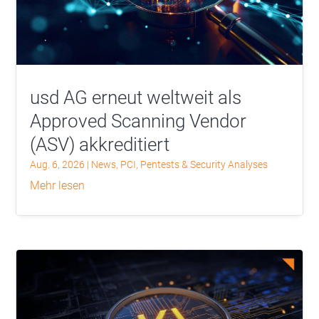
usd AG erneut weltweit als
Approved Scanning Vendor
(ASV) akkreditiert
Aug. 6, 2026
|
News
,
PCI
,
Pentests & Security Analyses
mehr lesen