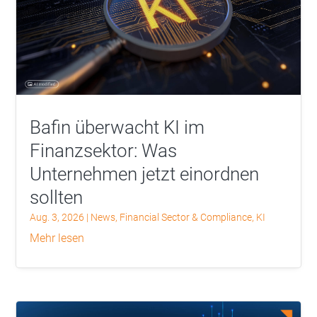
Bafin überwacht KI im
Finanzsektor: Was
Unternehmen jetzt einordnen
sollten
Aug. 3, 2026
|
News
,
Financial Sector & Compliance
,
KI
mehr lesen