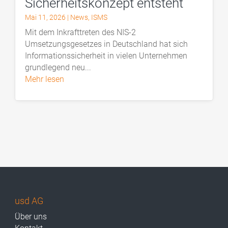
Sicherheitskonzept entsteht
Mai 11, 2026
|
News
,
ISMS
Mit dem Inkrafttreten des NIS-2
Umsetzungsgesetzes in Deutschland hat sich
Informationssicherheit in vielen Unternehmen
grundlegend neu...
mehr lesen
usd AG
Über uns